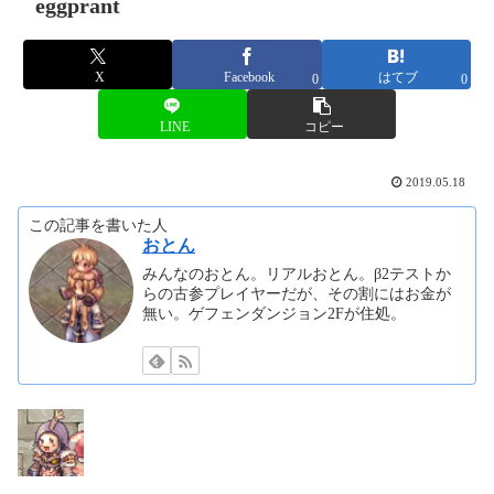
eggprant
X
Facebook
はてブ
0
0
LINE
コピー
2019.05.18
この記事を書いた人
おとん
みんなのおとん。リアルおとん。β2テストか
らの古参プレイヤーだが、その割にはお金が
無い。ゲフェンダンジョン2Fが住処。