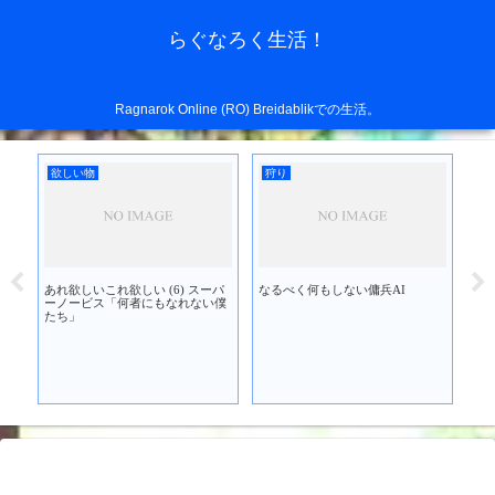
らぐなろく生活！
Ragnarok Online (RO) Breidablikでの生活。
欲しい物
狩り
欲
あれ欲しいこれ欲しい (6) スーパ
なるべく何もしない傭兵AI
あれ
を買
ーノービス「何者にもなれない僕
ブ
たち」