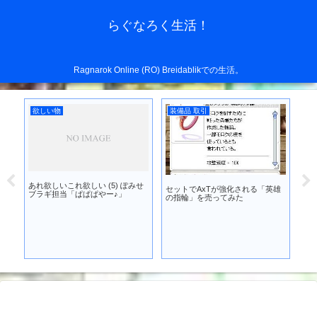
らぐなろく生活！
Ragnarok Online (RO) Breidablikでの生活。
欲しい物
装備品 取引
装
あれ欲しいこれ欲しい (5) ぽみせ
セットでAxTが強化される「英雄
を
AS
ブラギ担当「ぱぱぱやー♪」
の指輪」を売ってみた
耳