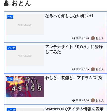
おとん
なるべく何もしない傭兵AI
狩り
2019.08.26
おとん
アンテナサイト「RO.A」に登録
その他
してみた
2019.08.05
おとん
わしと、装備と、アドラムス (5)
狩り
2019.07.20
おとん
WordPressでアイテム情報を表示
その他