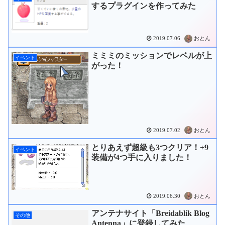
するプラグインを作ってみた
2019.07.06
おとん
ミミミのミッションでレベルが上
イベント
がった！
2019.07.02
おとん
とりあえず超級も3つクリア！+9
イベント
装備が4つ手に入りました！
2019.06.30
おとん
アンテナサイト「Breidablik Blog
その他
Antenna」に登録してみた