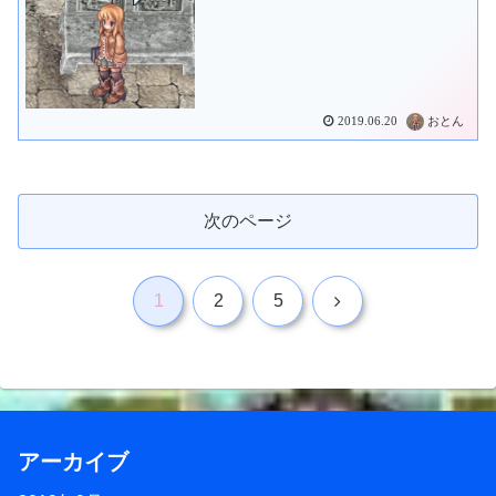
2019.06.20
おとん
次のページ
次
1
2
5
へ
アーカイブ