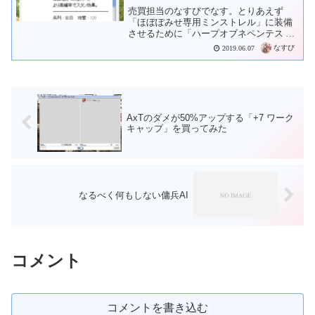
売買担当のなすびでなす。とりあえず
「ほぼぽみせ専用ミンストレル」に装備
させるために「ハープオブネペンテス 」
を買い取ってみました。10,000zで買いチ
なすび
2019.06.07
ャを出したところ、ほどなくして1個買い
取れました。もうしばらくして2個。もう
しばらくして...
AxTのダメが50%アップする「+7 ワーク
キャップ」を買ってみた
なるべく何もしない傭兵AI
コメント
コメントを書き込む