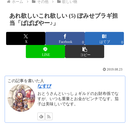
ホーム
その他
欲しい物
あれ欲しいこれ欲しい (5) ぽみせブラギ担
当「ぱぱぱやー♪」
X
Facebook
はてブ
0
0
LINE
コピー
2019.08.23
この記事を書いた人
なすび
おとうさんといっしょギルドのお財布係でな
すが、いつも重量とお金がピンチでなす。茄
子は美味しいでなす。