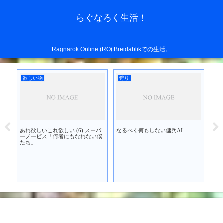
らぐなろく生活！
Ragnarok Online (RO) Breidablikでの生活。
欲しい物
狩り
欲
あれ欲しいこれ欲しい (6) スーパ
なるべく何もしない傭兵AI
あれ
を買
ーノービス「何者にもなれない僕
ブ
たち」