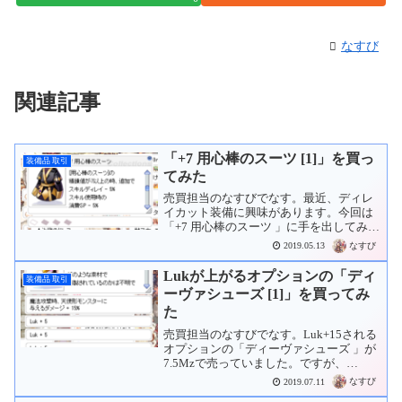
なすび
関連記事
「+7 用心棒のスーツ [1]」を買っ
装備品 取引
てみた
売買担当のなすびでなす。最近、ディレ
イカット装備に興味があります。今回は
「+7 用心棒のスーツ 」に手を出してみま
す。チャットを出していたものの不覚に
なすび
2019.05.13
も寝てしまいました･･･Zzz寝てまし
た･･･Zzz次の日の夕方、何度かWisをし
Lukが上がるオプションの「ディ
装備品 取引
てみまし...
ーヴァシューズ [1]」を買ってみ
た
売買担当のなすびでなす。Luk+15される
オプションの「ディーヴァシューズ 」が
7.5Mzで売っていました。ですが、
Luk+10されるオプションの「ディーヴァ
なすび
2019.07.11
シューズ 」を買ったばかりだったので