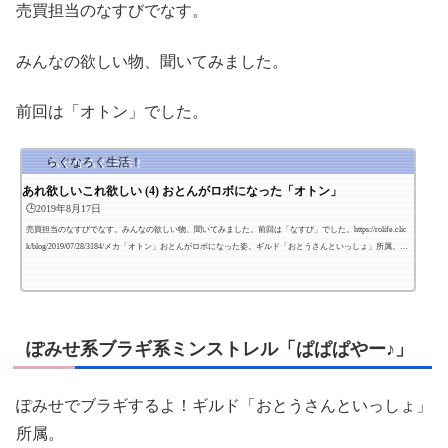
売買担当のなすびでなす。
みんなの欲しい物、聞いてみました。
前回は「オトン」でした。
らぐなろく生活！
あれ欲しいこれ欲しい (4) おとんがロボになった「オトン」
🕒️2019年8月17日
売買担当のなすびでなす。みんなの欲しい物、聞いてみました。前回は「なすび」でした。https://rolife.clic
k/blog/2019/07/28/3184/メカ「オトン」おとんがロボになった姿。ギルド「おとうさんといっしょ」所属。現
在の装備 「+7 リス耳フード帽 」 「熾天使の花冠」 / 65Mz 「チャームオブグレイトネイチャ」 「+7 パワ
ードメイル ＜Vit+2＞ ＜Flee+1＞ ダブル」 「+7 パイルバンカー」 「+6 抵抗の ヴァルキリーシールド 」
「+7 パワードタンク ＜Flee+3＞ ＜HP+100＞ ＜Flee+1＞ 」 「+7 パワードブーツ ＜Vit+2＞ ＜Def+...
ぽみせ系ブラギ系ミンストレル「ぱぱぱやー♪」
ぽみせでブラギするよ！ギルド「おとうさんといっしょ」
所属。