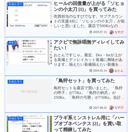
す･･･。値下げしてくれたら買うことにし
ヒールの回復量が上がる「ソヒョ
装備品 取引
てみま...
ンの小太刀 [1]」を買ってみた
売買担当のなすびでなす。サブアカウン
トの支援ABに「ソヒョンの小太刀 」が欲
しいと思いました。露店で500Kzなのを
見かけたので購入。「ソヒョンの羽衣 」
なすび
2019.07.13
とセットで更にヒールの回復量が上がり
ます。あとは次回の「深淵の回廊」が来
アクビで無詠唱無ディレイしてみ
考察
たときに「呪詛...
たい！
おとんですじゃ。最近、Dex・Intが上が
る装備とディレイカット装備に興味があ
ります。揃えたい装備揃えたい装備を計
算機に並べて眺めています。武器：高精
おとん
2019.05.14
錬「茨の杖」まずは武器です。 「+7 茨の
杖 ＜Dex+7＞ダブル 」 / Dex+14 ...
「鳥狩セット」を買ってみた
装備品 取引
鳥狩セットを露店で買いました。「鳥狩
の呼子」が75Kz。「鳥狩の鉤爪」が
250Kz。「鳥狩の弓懸」が750Kz。合計、
1.075Mz。
なすび
2017.08.25
ブラギ系ミンストレル用に「ハー
装備品 取引
プオブネペンテス [2]」を買い取
って精錬してみた