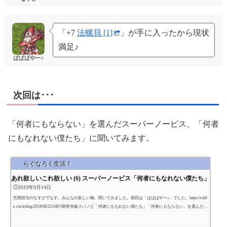
「+7
法螺貝 [1]
」が手に入ったから現状
満足♪
ぱぱぱやー♪
次回は･･･
「何者にもならない」を選んだスーパーノービス、「何者
にもなれない僕たち」に聞いてみます。
らぐなろく生活！
あれ欲しいこれ欲しい (6) スーパーノービス「何者にもなれない僕たち」
🕒️2019年9月14日
売買担当のなすびでなす。みんなの欲しい物、聞いてみました。前回は「ぱぱぱやー♪」でした。https://rolif
e.click/blog/2019/08/23/3467/限界突破スパノビ「何者にもなれない僕たち」「何者にもならない」を選んだス
ーパーノービス。現在の装備 「+7 レインボウ 」 / 10Mz 「ヴァルハラアイドル」 / 100Mz 「不思議なハト
＜Hit+10＞」 / 20Mz 「+7 エンジェリングスーツ 」 / 20Mz 「+7 ノーム シルフ ウンディーネ サラマンダー