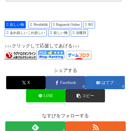
ヴァルキリーナイフ 」 / 20Mz 「+7 ノービスシールド 」 / 1Mz 「+7 イミューン ノービスマン...
欲しい物
Breidablik
Ragnarok Online
RO
あれ欲しいこれ欲しい
欲しい物
法螺貝
↓↓↓クリックして応援してあげる↓↓↓
シェアする
X
Facebook
はてブ
0
0
LINE
コピー
なすびをフォローする
0