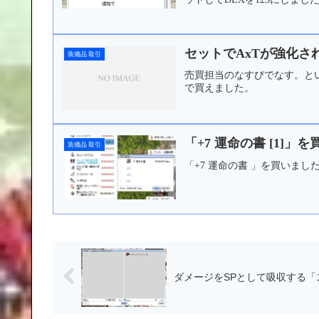
セットでAxTが強化
装備品 取引
売買担当のなすびでなす。とい
で買えました。
「+7 運命の書 [1]」
装備品 取引
「+7 運命の書 」を買いまし
ダメージをSPとして吸収する