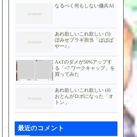
なるべく何もしない傭兵AI
あれ欲しいこれ欲しい (5)
ぽみせブラギ担当「ぱぱぱ
やー♪」
AxTのダメが50%アップす
る「+7 ワークキャップ」を
買ってみた
あれ欲しいこれ欲しい (4)
おとんがロボになった「オ
トン」
最近のコメント