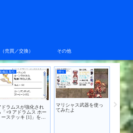
（売買／交換）
その他
装備品 取引
狩り
装備品 取
マリシャス武器を使っ
アドラムスが強化され
CRがA
てみたよ
る「+9 アドラムス ホー
灼熱の剣
リーステッキ [1]」を買
みた
ってみた