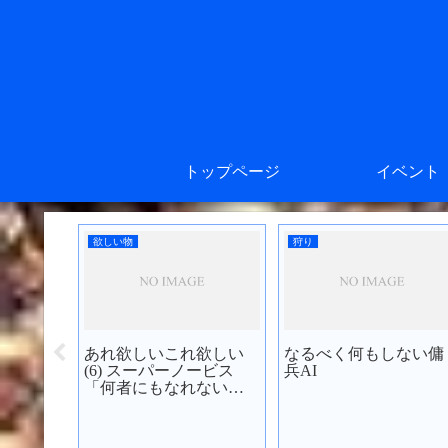
トップページ
イベント
欲しい物
狩り
あれ欲しいこれ欲しい
なるべく何もしない傭
オブパフ
(6) スーパーノービス
兵AI
てみた
「何者にもなれない僕
たち」