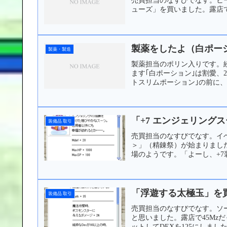
ューズ」を買いました。露店で
製薬をしたよ（白ポーション
製薬・製造
製薬担当のポリン入りです。続
ます｢白ポーション｣は割愛、2
トスリムポーション｣の前に、それ
「+7 エンジェリングス
装備品 取引
売買担当のなすびでなす。イベ
＞」（精錬祭）が始まりました。
場のようです。「よーし、+7
「浮遊する太極玉」を
装備品 取引
売買担当のなすびでなす。ソ
と思いました。露店で45Mz
ットしてDEXを125にしまし