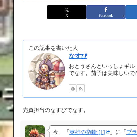
X
Facebook
0
この記事を書いた人
なすび
おとうさんといっしょギル
でなす。茄子は美味しいで
売買担当のなすびでなす。
今、「
英雄の指輪 [1]
」に「
プ