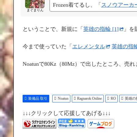
Frozen着てるし、「
スノウアーカ
まぐまりん
ということで、新規に「
英雄の指輪 [1]
」を
今まで使っていた「
エレメンタル
英雄の指輪 
Noatunで80Kz（80Mz）で出したところ、売
装備品 取引
Noatun
Ragnarok Online
RO
英雄の
↓↓↓クリックして応援してあげる↓↓↓