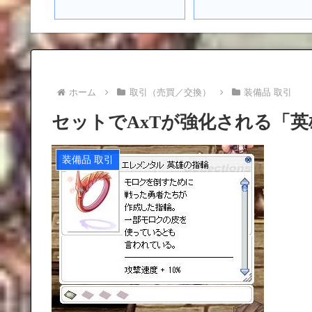
ホーム
取引（売買／交換）
装備品 取引
セットでAxTが強化される「
装備品 取引