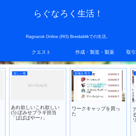
らぐなろく生活！
Ragnarok Online (RO) Breidablikでの生活。
クエスト
作成・製造・製薬
取引
欲しい物
装備品 取引
あれ欲しいこれ欲しい
ワークキャップを買っ
(5) ぽみせブラギ担当
た
「ぱぱぱやー♪」