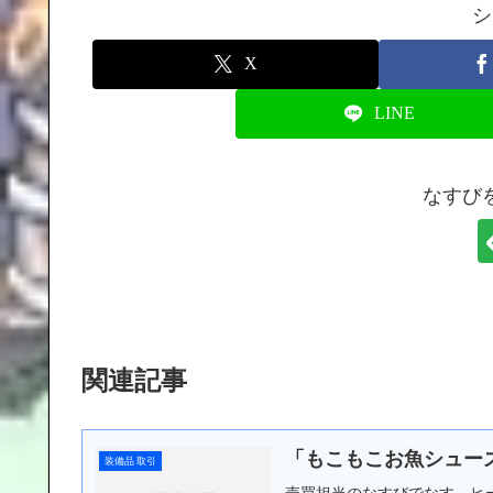
シ
X
LINE
なすび
関連記事
「もこもこお魚シュー
装備品 取引
売買担当のなすびでなす。ヒ