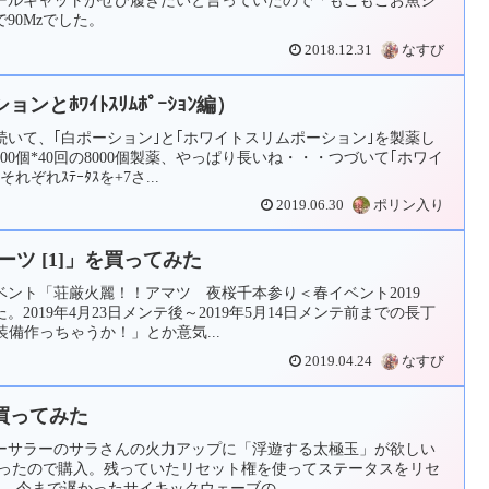
90Mzでした。
2018.12.31
なすび
とﾎﾜｲﾄｽﾘﾑﾎﾟｰｼｮﾝ編）
いて、｢白ポーション｣と｢ホワイトスリムポーション｣を製薬し
00個*40回の8000個製薬、やっぱり長いね・・・つづいて｢ホワイ
ぞれｽﾃｰﾀｽを+7さ...
2019.06.30
ポリン入り
ーツ [1]」を買ってみた
ント「荘厳火麗！！アマツ 夜桜千本参り＜春イベント2019
2019年4月23日メンテ後～2019年5月14日メンテ前までの長丁
装備作っちゃうか！」とか意気...
2019.04.24
なすび
買ってみた
ーサラーのサラさんの火力アップに「浮遊する太極玉」が欲しい
だったので購入。残っていたリセット権を使ってステータスをリセ
た。今まで遅かったサイキックウェーブの...