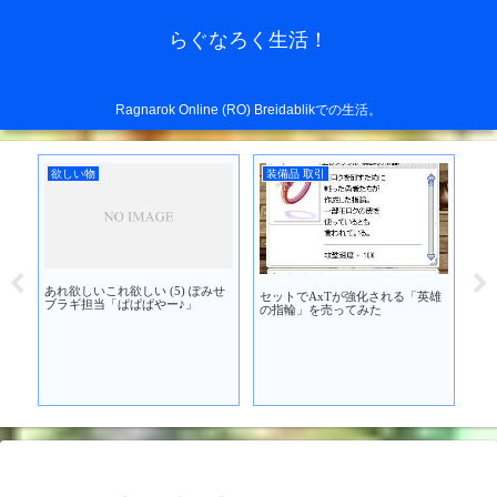
らぐなろく生活！
Ragnarok Online (RO) Breidablikでの生活。
欲しい物
装備品 取引
装
あれ欲しいこれ欲しい (5) ぽみせ
セットでAxTが強化される「英雄
」を
AS
ブラギ担当「ぱぱぱやー♪」
の指輪」を売ってみた
フ