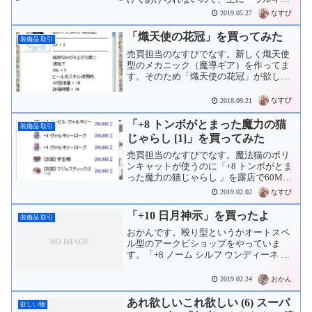
ップ」「オーディンの祝福」「ヴァーリ
なすび
2019.05.27
のマント」「ヴィダルのブーツ」のヘル
モードセット①を使っています。「+4 ロ
「熾天使の花冠」を買ってみた
装備品 取引
ーレベル ヴィダルの...
売買担当のなすびでなす。新しく熾天使
型のメカニック（魔導ギア）を作ってま
す。そのため「熾天使の花冠」が欲しい
です。買いチャします。しばらくして売
ってくれる方現る！65Mzで購入！熾天使
なすび
2018.09.21
型は何と言ってもSPが切れないのが良い
でﾅｽｰ！
「+8 トンボがとまった魔力の猫
装備品 取引
じゃらし [1]」を買ってみた
売買担当のなすびでなす。魔法猫のポリ
ンキャットが使うのに「+8 トンボがとま
った魔力の猫じゃらし 」を露店で60Mz
で購入。ただでさえマタタビランス強い
なすび
2019.02.02
のに、これ以上火力あげられると、物理
猫の肩身が狭い…。
「+10 日月神示」を買ったよ
装備品 取引
おかんです。殴り型というかオートスペ
ル型のアークビショップをやっていま
す。「+8 ノーム シルフ ウンディーネ サ
ラマンダー 日月神示 」を使っていました
が…。+10だと更にメテオストームの発動
おかん
2019.02.24
Lvと発動率が上がるというので欲しくな
ってしま...
あれ欲しいこれ欲しい (6) スーパ
欲しい物