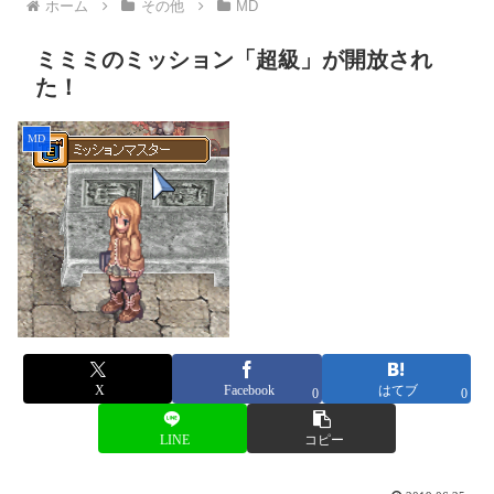
ホーム
その他
MD
ミミミのミッション「超級」が開放され
た！
MD
X
Facebook
はてブ
0
0
LINE
コピー