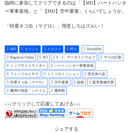
臨時に参加してクリアできるのは「【MD】ハートハンタ
ー軍事基地」と「【MD】空中要塞」くらいでしょうか。
「特選ネコ缶（マグロ）」用意しろはズルい！
MD
イベント
クエスト
狩り
Breidablik
Ragnarok Online
RO
S・J・アーネストウルフ
サラの幻影
トップサイドライダー
ハートハンター軍事基地
フェンリルとサラ
ミミミのミッション
思念体の血
特選ネコ缶（マグロ）
空中要塞
超級
配管整備作業
魔神の使徒・シナイム
魔神殿
↓↓↓クリックして応援してあげる↓↓↓
シェアする