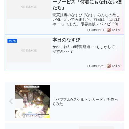
ーノービス「何者にもなれない僕
たち」
売買担当のなすびでなす。みんなの欲し
い物、聞いてみました。前回は「ぱぱぱ
やー♪」でした。限界突破スパノビ「何者
にもなれない僕たち」「何者にもならな
なすび
2019.09.14
い」を選んだスーパーノービス。現在の
装備 「+7 レインボウ 」 / 10Mz 「ヴァル
本日のなすび
その他
ハラア...
かれこれ5～6時間経過･･･もしかして、
安すぎ･･･？
なすび
2019.05.25
「パワフルAスケルトンカード」を作っ
てみた