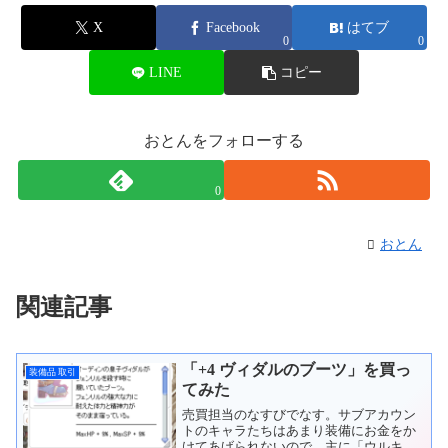
X
Facebook
はてブ
0
0
LINE
コピー
おとんをフォローする
0
おとん
関連記事
「+4 ヴィダルのブーツ」を買っ
装備品 取引
てみた
売買担当のなすびでなす。サブアカウン
トのキャラたちはあまり装備にお金をか
けてあげられないので、主に「ウルキャ