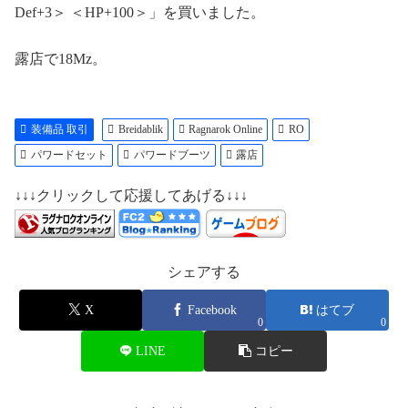
Def+3＞ ＜HP+100＞」を買いました。
露店で18Mz。
装備品 取引
Breidablik
Ragnarok Online
RO
パワードセット
パワードブーツ
露店
↓↓↓クリックして応援してあげる↓↓↓
シェアする
X
Facebook
はてブ
0
0
LINE
コピー