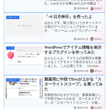
た。Lukが上がる靴Lukの上がる靴は「ガ
ラスの靴」「ガラスの靴 」があります。
なすび
2019.06.30
ポリン入りからLuk+7される「ライフ ガ
ラスの靴 」を4Mzで買い取ったのです
「+8 日月神示」を売ったよ
装備品 取引
が...
おかんです。殴り型というかオートスペ
ル型のアークビショップをやっていま
す。「+8 ノーム シルフ ウンディーネ サ
ラマンダー 日月神示 」を使っていました
が…。メテオストームのレベルと発動率
おかん
2019.02.26
を上げるために「+10 日月神示 」を買い
ました。...
WordPressでアイテム情報を表示
その他
するプラグインを作ってみた
おとんじゃよ。アイテムの説明文を画像
じゃなくてテキストで表示させたいと思
いました。こんな感じです。［ro-item
no=512］と書くと、アイテム番号
おとん
2019.07.06
「512」のアイテム名と説明文を表示して
くれます。スロットのあるアイテムもこ
製薬用に中段でDexが上がる「ス
装備品 取引
んな感じでス...
ターライトスコープ」を買ってみ
た
売買担当のなすびでなす。製薬装備とし
て中段でDex+1される「ダークネスアイ
ズ」か「スターライトスコープ」が欲し
いと思いました。しばらくして入室音。
なすび
2019.07.05