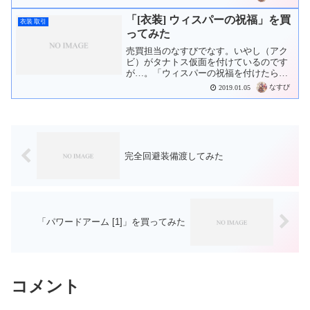
というわけで、「スターライトスコー
プ」を2Mzで購入しました。ポリン入り
「[衣装] ウィスパーの祝福」を買
衣装 取引
用とサブアカウントの...
ってみた
売買担当のなすびでなす。いやし（アク
ビ）がタナトス仮面を付けているのです
が…。「ウィスパーの祝福を付けたら不
気味さが上がる」と興奮していたので、
なすび
2019.01.05
「 ウィスパーの祝福」を買いチャで9Mz
で購入。相場よりちょい安く買えたのか
な？
完全回避装備渡してみた
「パワードアーム [1]」を買ってみた
コメント