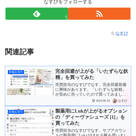
なすびをフォローする
0
なすび
関連記事
完全回避が上がる「いたずらな妖
装備品 取引
精」を買ってみた
売買担当のなすびでなす。完全回避装備
に興味があります。「いたずらな妖精」
が安めに売っていたので買ってみまし
た。露店で40Mzでした。
なすび
2019.06.16
製薬用にLukが上がるオプション
装備品 取引
の「ディーヴァシューズ [1]」を
買ってみた
売買担当のなすびでなす。サブアカウン
トの製薬用にLuk+10される靴を買いまし