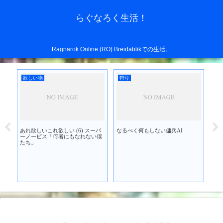
らぐなろく生活！
Ragnarok Online (RO) Breidablikでの生活。
欲しい物
狩り
イ
あれ欲しいこれ欲しい (6) スーパ
なるべく何もしない傭兵AI
を買
ーノービス「何者にもなれない僕
たち」
新
装！