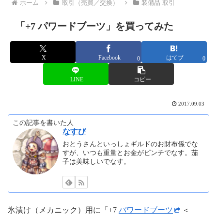
ホーム
取引（売買／交換）
装備品 取引
「+7 パワードブーツ」を買ってみた
X
Facebook
はてブ
0
0
LINE
コピー
2017.09.03
この記事を書いた人
なすび
おとうさんといっしょギルドのお財布係でな
すが、いつも重量とお金がピンチでなす。茄
子は美味しいでなす。
氷漬け（メカニック）用に「+7
パワードブーツ
＜