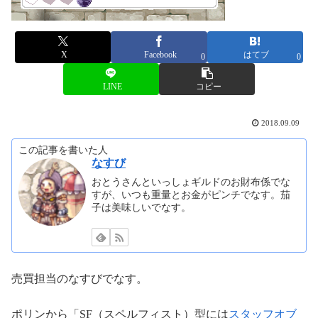
X
Facebook
はてブ
0
0
LINE
コピー
2018.09.09
この記事を書いた人
なすび
おとうさんといっしょギルドのお財布係でな
すが、いつも重量とお金がピンチでなす。茄
子は美味しいでなす。
売買担当のなすびでなす。
ポリンから「SF（スペルフィスト）型には
スタッフオブ