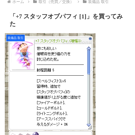
ホーム
取引（売買／交換）
装備品 取引
「+7 スタッフオブパフィ [1]」を買ってみ
た
装備品 取引