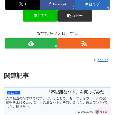
X
Facebook
はてブ
0
0
LINE
コピー
なすびをフォローする
0
なすび
関連記事
「不思議なハト」を買ってみた
装備品 取引
売買担当のなすびでなす。ということで、セーフティウォールの発
動率を上げるために「不思議なハト」を買いました。露店で19Mzで
した。良さそう。
なすび
2019.03.05