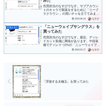
みた
売買担当のなすびでなす。サブアカウン
トのキャラで製薬をするために「リーブ
ラクラウン 」の買いチャを立ててみまし
た。しばらくしてさっき、「幸福の服」
なすび
2019.06.14
を売ってくださった方が来ました取引が
来て、「+4 リーブラクラウン 」が来まし
「ニューウェイブサングラス」を
装備品 取引
た。というわけで...
買ってみた
売買担当のなすびでなす。最近、ディレ
イカット装備に興味があります。中段装
備でディレイｰ10%の「ニューウェイブサ
ングラス」を露店で見つけました。
なすび
2019.05.17
35Mz。ちょっと手持ちが足りないので
Wisで交渉してみました。しばらくして
Wisの返信がありま...
「浮遊する太極玉」を買ってみた