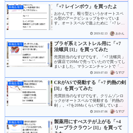
「+7 レインボウ」を買ったよ
装備品 取引
おかんです。殴り型というかオートスペ
ル型のアークビショップをやっていま
す。オートスペルで遊ぶために「+7 レイ
ンボウ 」を探していましたが、露店にな
かなか無いので買いチャを出しました。
おかん
2019.02.13
10Mzで買いチャを出していたところ、来
てくれました。あ...
ブラギ系ミンストレル用に「+7
装備品 取引
法螺貝 [1]」を買ってみた
売買担当のなすびでなす。「+7 法螺貝 」
が露店で20Mzで売っていたので買ってし
まいました。マランエンチャントで「＜
Int+7＞ダブル」にして使います。「海神
なすび
2019.07.03
の怒り」を32個、「マラン・Aコイン」
を120個使ったところで最初の「Int+7...
CRがASで発動する「+7 灼熱の剣
装備品 取引
[3]」を買ってみた
売買担当のなすびでなす。クリムゾンロ
ックがオートスペルで発動する「灼熱の
剣 」。+7を20Mzくらいで探していまし
た。露店での平均価格は25Mzといったと
なすび
2019.07.06
ころ。交渉wisも不発に終わり、買うのを
先延ばしにしようと思っていたところ、
製薬用にすべステが上がる「+4
装備品 取引
ちょうど露...
リーブラクラウン [1]」を買って