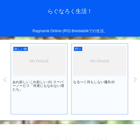
らぐなろく生活！
Ragnarok Online (RO) Breidablikでの生活。
欲しい物
狩り
欲
あれ欲しいこれ欲しい (6) スーパ
なるべく何もしない傭兵AI
あれ
」を
ーノービス「何者にもなれない僕
ブ
たち」