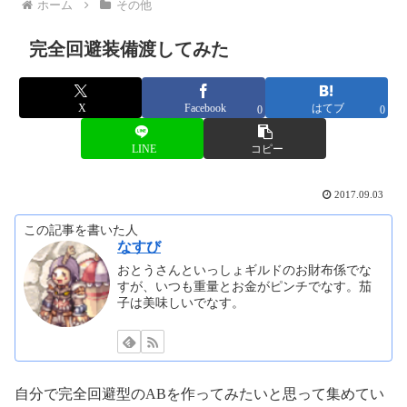
ホーム
その他
完全回避装備渡してみた
X
Facebook
はてブ
0
0
LINE
コピー
2017.09.03
この記事を書いた人
なすび
おとうさんといっしょギルドのお財布係でな
すが、いつも重量とお金がピンチでなす。茄
子は美味しいでなす。
自分で完全回避型のABを作ってみたいと思って集めてい