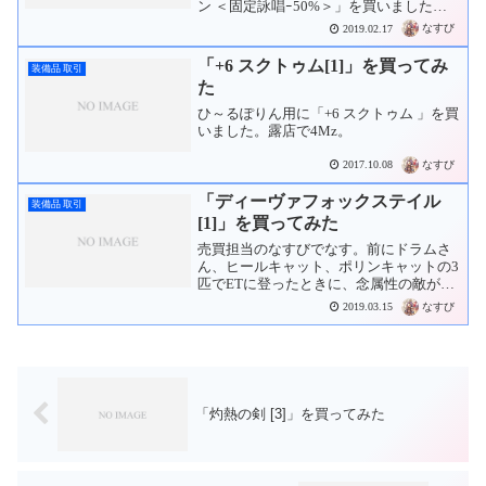
ン ＜固定詠唱ｰ50%＞」を買いました。
露店で500Mzでした。相場が500～540Mz
なすび
2019.02.17
くらいだったので安く手に入ったのか
な？エンチャントは「詠唱妨害不可」か
「+6 スクトゥム[1]」を買ってみ
装備品 取引
「...
た
ひ～るぽりん用に「+6 スクトゥム 」を買
いました。露店で4Mz。
なすび
2017.10.08
「ディーヴァフォックステイル
装備品 取引
[1]」を買ってみた
売買担当のなすびでなす。前にドラムさ
ん、ヒールキャット、ポリンキャットの3
匹でETに登ったときに、念属性の敵がハ
イディングして詰んだということがあり
なすび
2019.03.15
ました。それからコンバーターを持つこ
とにしたのですが、消費したコンバータ
ーを追加したりするの...
「灼熱の剣 [3]」を買ってみた