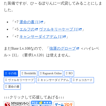
た装備ですが、ひ～るぽりんに一式貸してみることにしま
した。
「+7
運命の書 [1]
」
「+5
エルフの
ヴァルキリーケープ [1]
」
「+7
キャンサーダイアデム [1]
」
まだBase Lv.108なので、「
強運のグローブ
＜ハイレベ
ル＞ [1]」（要求Lv.120）は使えません。
その他
Breidablik
Ragnarok Online
RO
ヴァルキリーケープ
キャンサーダイアデム
チョコカード
運命の書
↓↓↓クリックして応援してあげる↓↓↓