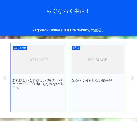
らぐなろく生活！
Ragnarok Online (RO) Breidablikでの生活。
欲しい物
狩り
欲
あれ欲しいこれ欲しい (6) スーパ
なるべく何もしない傭兵AI
あれ
を買
ーノービス「何者にもなれない僕
ブ
たち」