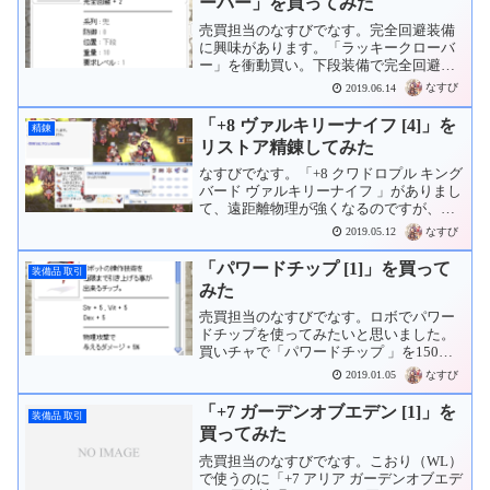
ーバー」を買ってみた
売買担当のなすびでなす。完全回避装備
に興味があります。「ラッキークローバ
ー」を衝動買い。下段装備で完全回避が2
上がります。露店で45Mzでした。
なすび
2019.06.14
「+8 ヴァルキリーナイフ [4]」を
精錬
リストア精錬してみた
なすびでなす。「+8 クワドロプル キング
バード ヴァルキリーナイフ 」がありまし
て、遠距離物理が強くなるのですが、元
の攻撃力が低めなのでやや使い勝手が悪
なすび
2019.05.12
いです。「アマツ夜桜千本参り」（精錬
祭）の「炎神降臨」の時間になったので
「パワードチップ [1]」を買って
装備品 取引
「リストア精...
みた
売買担当のなすびでなす。ロボでパワー
ドチップを使ってみたいと思いました。
買いチャで「パワードチップ 」を150Mz
で購入。相場が200Mzくらいなので安く
なすび
2019.01.05
買えた感じ？パワードセットと組み合わ
せてみたところ、「アームズキャノン」
「+7 ガーデンオブエデン [1]」を
装備品 取引
の詠唱が半分に...
買ってみた
売買担当のなすびでなす。こおり（WL）
で使うのに「+7 アリア ガーデンオブエデ