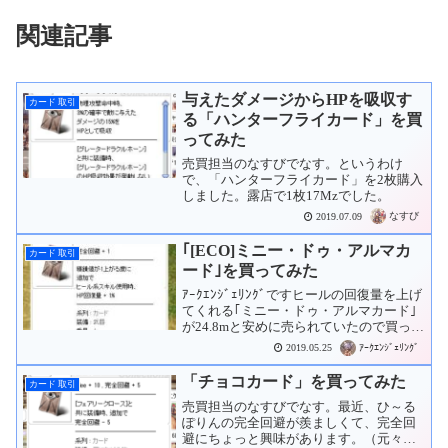
関連記事
与えたダメージからHPを吸収す
カード 取引
る「ハンターフライカード」を買
ってみた
売買担当のなすびでなす。というわけ
で、「ハンターフライカード」を2枚購入
しました。露店で1枚17Mzでした。
なすび
2019.07.09
｢[ECO]ミニー・ドゥ・アルマカ
カード 取引
ード｣を買ってみた
ｱｰｸｴﾝｼﾞｪﾘﾝｸﾞですヒールの回復量を上げ
てくれる｢ミニー・ドゥ・アルマカード｣
が24.8mと安めに売られていたので買って
みました現在つけている｢+7 回復の光｣に
ｱｰｸｴﾝｼﾞｪﾘﾝｸﾞ
2019.05.25
いつか刺そうと思っており、中央値より
安かったので購入早速刺してみたやは...
「チョコカード」を買ってみた
カード 取引
売買担当のなすびでなす。最近、ひ～る
ぽりんの完全回避が羨ましくて、完全回
避にちょっと興味があります。（元々自