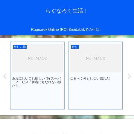
らぐなろく生活！
Ragnarok Online (RO) Breidablikでの生活。
欲しい物
狩り
イ
あれ欲しいこれ欲しい (6) スーパ
なるべく何もしない傭兵AI
を買
ーノービス「何者にもなれない僕
たち」
新
装！