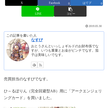
X
Facebook
はてブ
0
0
LINE
コピー
2019.05.30
この記事を書いた人
なすび
おとうさんといっしょギルドのお財布係でな
すが、いつも重量とお金がピンチでなす。茄
子は美味しいでなす。
売買担当のなすびでなす。
ひ～るぽりん（完全回避型AB）用に「アークエンジェリ
ングカード」を買いました。