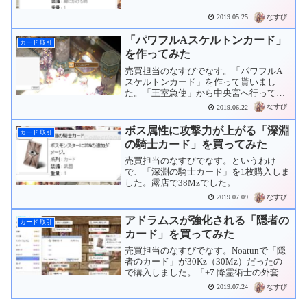
分で使うつもりで集めてた装備をひ～る
ぽりんに渡したのだけども･･･。）「ヴァ
なすび
2019.05.25
ルキリーケープ 」に刺すために「チョコ
カード」を買ってみ...
「パワフルAスケルトンカード」
カード 取引
を作ってみた
売買担当のなすびでなす。「パワフルA
スケルトンカード」を作って貰いまし
た。「王室急使」から中央宮へ行って、
「モンスター研究家」に話します。「ル
なすび
2019.06.22
ーン魔法の粉」5個と「アーチャースケル
トンカード」4個を元にして「パワフルA
ボス属性に攻撃力が上がる「深淵
カード 取引
スケルトンカード」1個...
の騎士カード」を買ってみた
売買担当のなすびでなす。というわけ
で、「深淵の騎士カード」を1枚購入しま
した。露店で38Mzでした。
なすび
2019.07.09
アドラムスが強化される「隠者の
カード 取引
カード」を買ってみた
売買担当のなすびでなす。Noatunで「隠
者のカード」が30Kz（30Mz）だったの
で購入しました。「+7 降霊術士の外套 」
に刺そうか「+9 ホーリーステッキ 」を買
なすび
2019.07.24
い直して刺した方がいいのか悩み中で
す。→売りました。