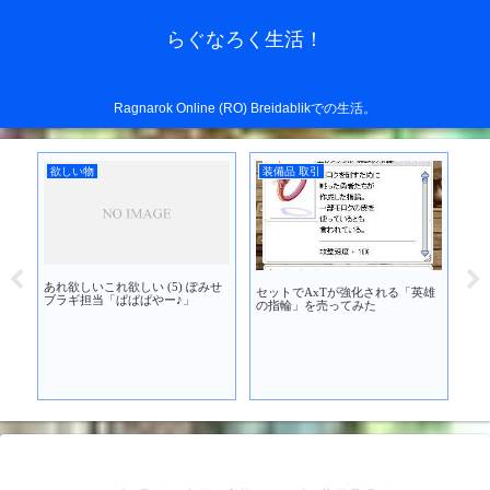
らぐなろく生活！
Ragnarok Online (RO) Breidablikでの生活。
欲しい物
装備品 取引
装
あれ欲しいこれ欲しい (5) ぽみせ
セットでAxTが強化される「英雄
」を
アド
ブラギ担当「ぱぱぱやー♪」
の指輪」を売ってみた
ラム
買