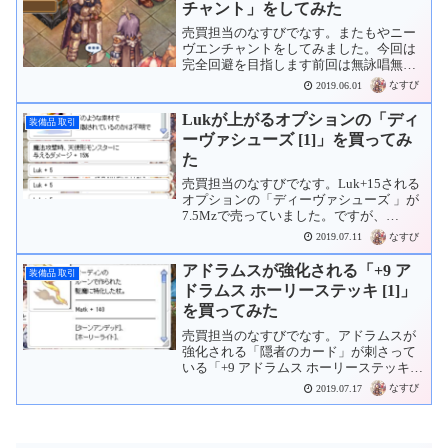
チャント」をしてみた
売買担当のなすびでなす。またもやニー
ヴエンチャントをしてみました。今回は
完全回避を目指します前回は無詠唱無デ
ィレイを目指してのエンチャントでした
なすび
2019.06.01
が、今回は完全回避を目指したもので
す。「ニーヴエンチャント」を選んで、
Lukが上がるオプションの「ディ
装備品 取引
「栄光の証」にエンチャント...
ーヴァシューズ [1]」を買ってみ
た
売買担当のなすびでなす。Luk+15される
オプションの「ディーヴァシューズ 」が
7.5Mzで売っていました。ですが、
Luk+10されるオプションの「ディーヴァ
なすび
2019.07.11
シューズ 」を買ったばかりだったので
す･･･。値下げしてくれたら買うことにし
アドラムスが強化される「+9 ア
装備品 取引
てみま...
ドラムス ホーリーステッキ [1]」
を買ってみた
売買担当のなすびでなす。アドラムスが
強化される「隠者のカード」が刺さって
いる「+9 アドラムス ホーリーステッキ
」が250Mzで売っていました。と、気持
なすび
2019.07.17
ちを落ち着けて交渉wisです。しばらくし
たら返信がありました。というわけで、
「+9 ア...