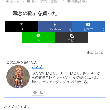
ホーム
取引（売買／交換）
装備品 取引
「裁きの靴」を買った
X
Facebook
はてブ
0
0
LINE
コピー
2019.01.12
この記事を書いた人
おとん
みんなのおとん。リアルおとん。β2テストか
らの古参プレイヤーだが、その割にはお金が
無い。ゲフェンダンジョン2Fが住処。
おとんじゃよ。