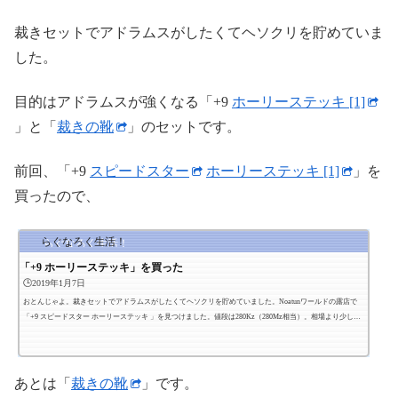
裁きセットでアドラムスがしたくてヘソクリを貯めていま
した。
目的はアドラムスが強くなる「+9
ホーリーステッキ [1]
」と「
裁きの靴
」のセットです。
前回、「+9
スピードスター
ホーリーステッキ [1]
」を
買ったので、
らぐなろく生活！
「+9 ホーリーステッキ」を買った
🕒️2019年1月7日
おとんじゃよ。裁きセットでアドラムスがしたくてヘソクリを貯めていました。Noatunワールドの露店で
「+9 スピードスター ホーリーステッキ 」を見つけました。値段は280Kz（280Mz相当）。相場より少し安
い気がします。「これは！」と思って速攻買いました！あとは「裁きの靴」が欲しい！
あとは「
裁きの靴
」です。