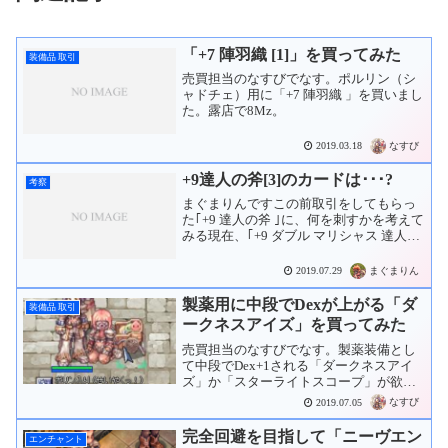
「+7 陣羽織 [1]」を買ってみた
装備品 取引
売買担当のなすびでなす。ポルリン（シ
ャドチェ）用に「+7 陣羽織 」を買いまし
た。露店で8Mz。
なすび
2019.03.18
+9達人の斧[3]のカードは･･･?
考察
まぐまりんですこの前取引をしてもらっ
た｢+9 達人の斧 ｣に、何を刺すかを考えて
みる現在、｢+9 ダブル マリシャス 達人の
斧 ｣を 使っているので、イベントでカー
ド受け継ぎがあった時、刺し直そうとは
まぐまりん
2019.07.29
思っているが、あと1スロット空くから、
ど...
製薬用に中段でDexが上がる「ダ
装備品 取引
ークネスアイズ」を買ってみた
売買担当のなすびでなす。製薬装備とし
て中段でDex+1される「ダークネスアイ
ズ」か「スターライトスコープ」が欲し
いと思いました。しばらくして入室音。
なすび
2019.07.05
というわけで、今度は「ダークネスアイ
ズ」を2Mzで購入しました。というわけ
完全回避を目指して「ニーヴエン
エンチャント
でポリン入りには「...