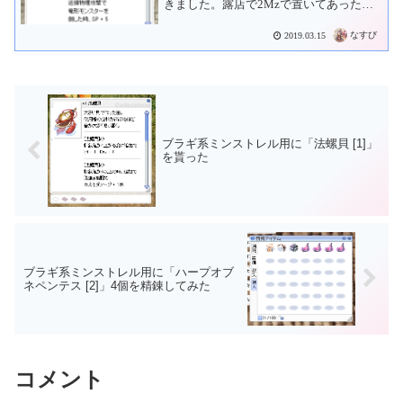
きました。露店で2Mzで置いてあったの
で購入。これでアビス狩りが捗る？
なすび
2019.03.15
ブラギ系ミンストレル用に「法螺貝 [1]」
を貰った
ブラギ系ミンストレル用に「ハープオブ
ネペンテス [2]」4個を精錬してみた
コメント