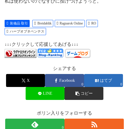
私は使わないのでなすびに投げつけようっと。
装備品 取引
Breidablik
Ragnarok Online
RO
ハープオブネペンテス
↓↓↓クリックして応援してあげる↓↓↓
シェアする
X
Facebook
はてブ
0
0
LINE
コピー
ポリン入りをフォローする
0