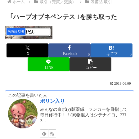
ホーム
取引（売買／交換）
装備品 取引
｢ハープオブネペンテス ｣を勝ち取った
装備品 取引
X
Facebook
はてブ
0
0
LINE
コピー
2019.06.09
この記事を書いた人
ポリン入り
みんなの白ポ(?)製薬係、ランカーを目指して
毎日修行中！！(異物混入はシテナイヨ、ﾌﾌﾌ
ﾌ...