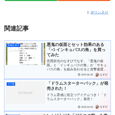
ポリン入り
関連記事
悪鬼の仮面とセット効果のある
装備品 取引
「+5 インキュバスの角」を買っ
てみた
売買担当のなすびでなす。「悪鬼の仮
面」と「インキュバスの角」か「サキュ
バスの角」を組み合わせると攻撃速度が
上がります。サブアカウントの殴りAB用
なすび
2019.06.30
に「悪鬼の仮面」は買ったので、AGIも
上がる「インキュバスの角」を買おうと
「ドラムスターターパック」が発
その他
思って買いチャを立てま...
売された！
ドラム育成に役立つアイテムつき！「ド
ラムスターターパック」発売！
なすび
2018.04.03