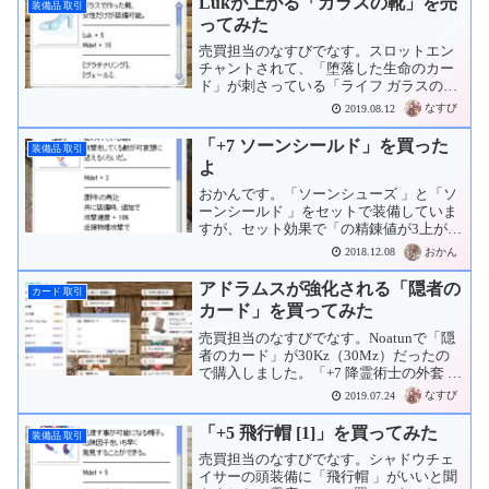
Lukが上がる「ガラスの靴」を売
装備品 取引
ってみた
売買担当のなすびでなす。スロットエン
チャントされて、「堕落した生命のカー
ド」が刺さっている「ライフ ガラスの靴
」を売ってみました。Noatun露店で
なすび
2019.08.12
1.5Kz（1.5Mz）で売れました。
「+7 ソーンシールド」を買った
装備品 取引
よ
おかんです。「ソーンシューズ 」と「ソ
ーンシールド 」をセットで装備していま
すが、セット効果で「の精錬値が3上がる
度に追加で攻撃速度+6%」というのがあ
おかん
2018.12.08
ります。そんなわけで、使う盾は基本的
に「+6 ソーンシールド 」となるわけで
アドラムスが強化される「隠者の
カード 取引
す。「+6 ...
カード」を買ってみた
売買担当のなすびでなす。Noatunで「隠
者のカード」が30Kz（30Mz）だったの
で購入しました。「+7 降霊術士の外套 」
に刺そうか「+9 ホーリーステッキ 」を買
なすび
2019.07.24
い直して刺した方がいいのか悩み中で
す。→売りました。
「+5 飛行帽 [1]」を買ってみた
装備品 取引
売買担当のなすびでなす。シャドウチェ
イサーの頭装備に「飛行帽 」がいいと聞