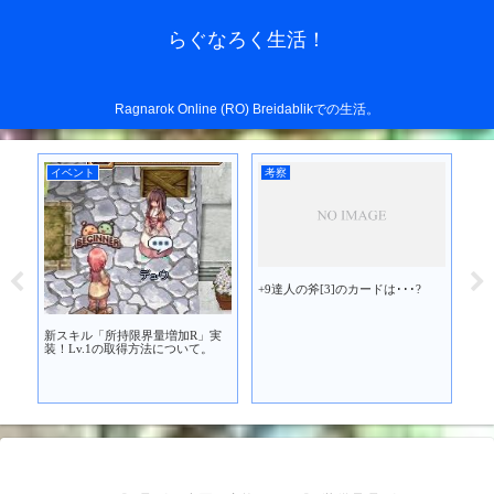
らぐなろく生活！
Ragnarok Online (RO) Breidablikでの生活。
イベント
考察
装
を買
+9達人の斧[3]のカードは･･･?
アド
ラム
買
新スキル「所持限界量増加R」実
装！Lv.1の取得方法について。