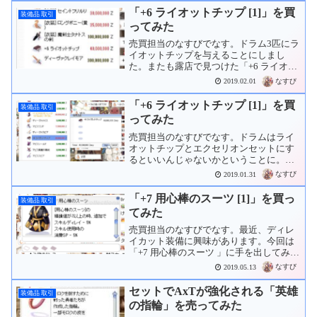
「+6 ライオットチップ [1]」を買
装備品 取引
ってみた
売買担当のなすびでなす。ドラム3匹にラ
イオットチップを与えることにしまし
た。またも露店で見つけた「+6 ライオッ
トチップ 」を40Mzで購入。これで猫三
なすび
2019.02.01
匹分揃いました。
「+6 ライオットチップ [1]」を買
装備品 取引
ってみた
売買担当のなすびでなす。ドラムはライ
オットチップとエクセリオンセットにす
るといいんじゃないかということに。さ
っそく露店で見つけた「+6 ライオットチ
なすび
2019.01.31
ップ 」を40Mzで購入。これで猫二匹
分。あと一匹分。
「+7 用心棒のスーツ [1]」を買っ
装備品 取引
てみた
売買担当のなすびでなす。最近、ディレ
イカット装備に興味があります。今回は
「+7 用心棒のスーツ 」に手を出してみま
す。チャットを出していたものの不覚に
なすび
2019.05.13
も寝てしまいました･･･Zzz寝てまし
た･･･Zzz次の日の夕方、何度かWisをし
セットでAxTが強化される「英雄
装備品 取引
てみまし...
の指輪」を売ってみた