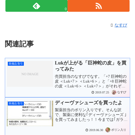
0
なすび
関連記事
Lukが上がる「巨神蛇の皮」を買
装備品 取引
ってみた
売買担当のなすびでなす。「+7 巨神蛇の
皮 ＜Luk+7＞ ＜Luk+6＞」と「+8 巨神蛇
の皮 ＜Luk+6＞ ＜Luk+7＞」がそれぞれ
1Mzで売っていたので購入しました。今
なすび
2019.07.25
まで使っていた「+5 巨神蛇の皮 ＜Luk+6
＞ ダブル」を渡...
ディーヴァシューズを買ったよ
装備品 取引
製薬担当のポリン入りです。そんな訳
で、製薬に便利な｢ディーヴァシューズ ｣
を買ってみましたっ！！今までは｢ガラス
の靴｣(Luk+ 5)に｢堕落した生命のカード｣
(Luk+ 2)を刺したのを履いていたのですが
ポリン入り
2019.06.30
ちょうどいい靴が売っていたので履き...