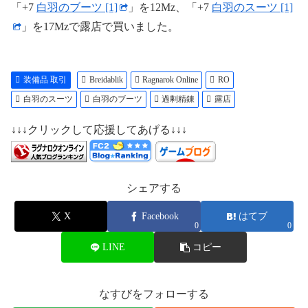
「+7
白羽のブーツ [1]
」を12Mz、「+7
白羽のスーツ [1]
」を17Mzで露店で買いました。
装備品 取引
Breidablik
Ragnarok Online
RO
白羽のスーツ
白羽のブーツ
過剰精錬
露店
↓↓↓クリックして応援してあげる↓↓↓
シェアする
X
Facebook
はてブ
0
0
LINE
コピー
なすびをフォローする