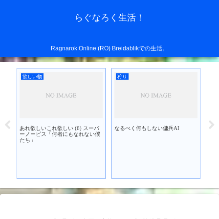
らぐなろく生活！
Ragnarok Online (RO) Breidablikでの生活。
欲しい物
狩り
欲
あれ欲しいこれ欲しい (6) スーパ
なるべく何もしない傭兵AI
あれ
を買
ーノービス「何者にもなれない僕
ブ
たち」