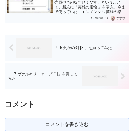
売買担当のなすびでなす。ということ
で、新規に「英雄の指輪 」を購入。今ま
で使っていた「エレメンタル 英雄の指輪
」は売ることにしました。Noatunで
なすび
2019.08.14
80Kz（80Mz）で出したところ、売れま
した。
「+5 灼熱の剣 [3]」を買ってみた
「+7 ヴァルキリーケープ [1]」を買って
みた
コメント
コメントを書き込む