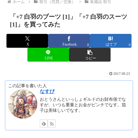
ホーム
取引（売買／交換）
装備品 取引
「+7 白羽のブーツ [1]」「+7 白羽のスーツ
[1]」を買ってみた
X
Facebook
はてブ
0
0
LINE
コピー
2017.09.23
この記事を書いた人
なすび
おとうさんといっしょギルドのお財布係でな
すが、いつも重量とお金がピンチでなす。茄
子は美味しいでなす。