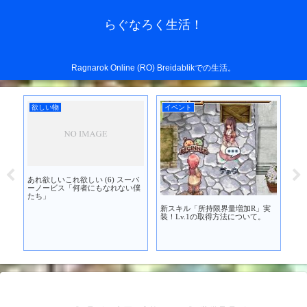
らぐなろく生活！
Ragnarok Online (RO) Breidablikでの生活。
欲しい物
イベント
考
あれ欲しいこれ欲しい (6) スーパ
+9
を買
ーノービス「何者にもなれない僕
たち」
新スキル「所持限界量増加R」実
装！Lv.1の取得方法について。