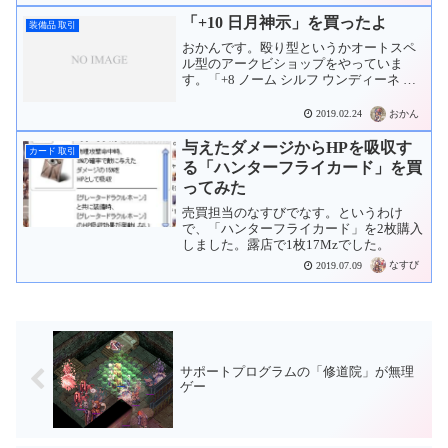
せてみたところ、「アームズキャノン」
「+10 日月神示」を買ったよ
装備品 取引
の詠唱が半分に...
おかんです。殴り型というかオートスペ
ル型のアークビショップをやっていま
す。「+8 ノーム シルフ ウンディーネ サ
ラマンダー 日月神示 」を使っていました
が…。+10だと更にメテオストームの発動
おかん
2019.02.24
Lvと発動率が上がるというので欲しくな
ってしま...
与えたダメージからHPを吸収す
カード 取引
る「ハンターフライカード」を買
ってみた
売買担当のなすびでなす。というわけ
で、「ハンターフライカード」を2枚購入
しました。露店で1枚17Mzでした。
なすび
2019.07.09
サポートプログラムの「修道院」が無理
ゲー