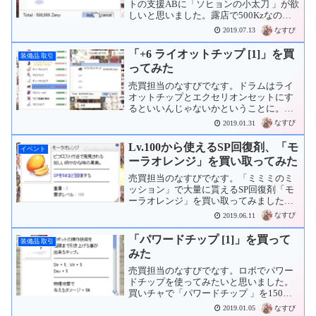
トの支援ABに「ソヒョンの小太刀 」が欲
しいと思いました。露店で500Kzなのを
見かけたので購入。「ソヒョンの羽衣 」
なすび
2019.07.13
とセットで更にヒールの回復量が上がり
ます。あとは次回の「深淵の回廊」が来
「+6 ライオットチップ [1]」を買
装備品 取引
たときに「呪詛...
ってみた
売買担当のなすびでなす。ドラムはライ
オットチップとエクセリオンセットにす
るといいんじゃないかということに。さ
っそく露店で見つけた「+6 ライオットチ
なすび
2019.01.31
ップ 」を40Mzで購入。これで猫二匹
分。あと一匹分。
Lv.100から使えるSP回復剤、「モ
イベント
ーラオレンジ」を買い取ってみた
売買担当のなすびでなす。「ミミミのミ
ッション」で大量に貰えるSP回復剤「モ
ーラオレンジ」を買い取ってみました。
品名単価個数計モーラオレンジ750
なすび
2019.06.11
Zeny3,433 個2,574,750 Zenyモーラオレン
ジ650 Zeny3,433 個...
「パワードチップ [1]」を買って
装備品 取引
みた
売買担当のなすびでなす。ロボでパワー
ドチップを使ってみたいと思いました。
買いチャで「パワードチップ 」を150Mz
で購入。相場が200Mzくらいなので安く
なすび
2019.01.05
買えた感じ？パワードセットと組み合わ