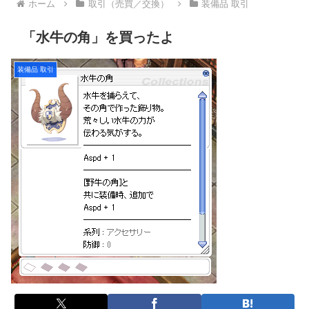
ホーム
取引（売買／交換）
装備品 取引
「水牛の角」を買ったよ
装備品 取引