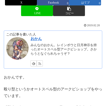
X
Facebook
はてブ
0
0
LINE
コピー
2019.02.20
この記事を書いた人
おかん
みんなのおかん。レインボウと日月神示を持
ったオートスペル型アークビショップ。さか
らうとなぐられちゃうぞ？
おかんです。
殴り型というかオートスペル型のアークビショップをやっ
ています。