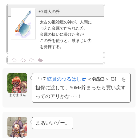
+9 達人の斧
太古の鍛冶屋の神が、人間に
与えた金属で作られた斧。
金属の扱いに長けた者が
この斧を使うと、凄まじい力
を発揮する。
―――――――――――――
Vit + 2
―――――――――――――
[ハンマーフォール]使用時、
一定確率でオートスペル
「+7
鉱員のつるはし
＜強撃3＞ [3]」を
[マグナムブレイク]Lv3発動
担保に渡して、50Mz貯まったら買い戻す
―――――――――――――
まぐまりん
ってのアリかな･･･！
[短剣製作]Lv3習得時、
追加でAtk + 10
―――――――――――――
[剣製作]Lv3習得時、
追加でAtk + 10
まあいいゾー。
―――――――――――――
[両手剣製作]Lv3習得時、