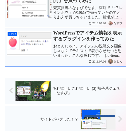
[1]」を買ってみた
売買担当のなすびでなす。露店で「+7 レ
インボウ 」が10Mzで売っていたのでと
りあえず買っちゃいました。相場が12～
14Mzくらいなので安かったと思います。
なすび
2019.07.20
サブアカウントのスパノビか殴りABで使
おうと思います。
WordPressでアイテム情報を表示
その他
するプラグインを作ってみた
おとんじゃよ。アイテムの説明文を画像
じゃなくてテキストで表示させたいと思
いました。こんな感じです。［ro-item
no=512］と書くと、アイテム番号
おとん
2019.07.06
「512」のアイテム名と説明文を表示して
くれます。スロットのあるアイテムもこ
んな感じでス...
あれ欲しいこれ欲しい (3) 茄子系ジェネ
「なすび」
サイトがバグった！？