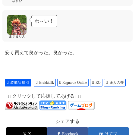
追加でAtk + 10
なすび
―――――――――――――
[ナックル製作]Lv3習得時、
追加でAtk + 10
わ～い！
―――――――――――――
[槍製作]Lv3習得時、
まぐまりん
追加でAtk + 10
―――――――――――――
[斧製作]Lv3習得時、
安く買えて良かった。良かった。
追加でAtk + 10
―――――――――――――
[メイス製作]Lv3習得時、
追加でAtk + 10
―――――――――――――
装備品 取引
Breidablik
Ragnarok Online
RO
達人の斧
[勇者の靴]と
共に装備時、
↓↓↓クリックして応援してあげる↓↓↓
[短剣製作]Lv3習得時、
追加でAtk + 10
[剣製作]Lv3習得時、
追加でAtk + 10
シェアする
[両手剣製作]Lv3習得時、
追加でAtk + 10
[ナックル製作]Lv3習得時、
X
Facebook
はてブ