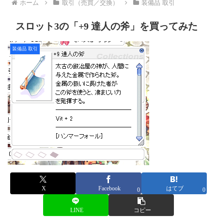
ホーム
取引（売買／交換）
装備品 取引
スロット3の「+9 達人の斧」を買ってみた
装備品 取引
X
Facebook
はてブ
0
0
LINE
コピー