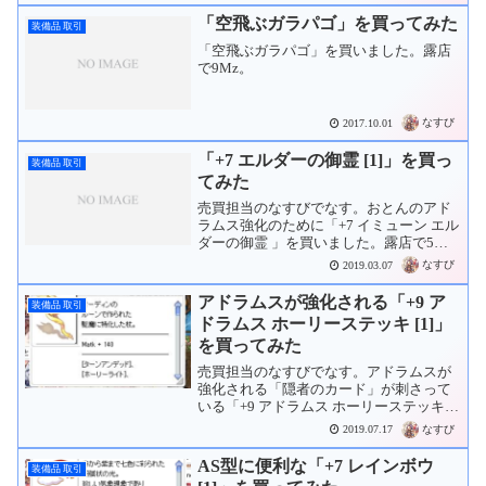
[アックストルネード]で
らい「+7 審判セット」から火力アップす
「空飛ぶガラパゴ」を買ってみた
装備品 取引
与えるダメージ + 20%
るのか...
「空飛ぶガラパゴ」を買いました。露店
[達人の斧]の
で9Mz。
精錬値が9以上の時、追加で
[アックストルネード]で
与えるダメージ + 40%
なすび
2017.10.01
―――――――――――――
「+7 エルダーの御霊 [1]」を買っ
系列 :
両手斧
装備品 取引
てみた
攻撃 :
250
重量 :
300
売買担当のなすびでなす。おとんのアド
武器レベル :
3
ラムス強化のために「+7 イミューン エル
ダーの御霊 」を買いました。露店で5Mz
要求レベル :
80
でした。
なすび
2019.03.07
装備 :
マーチャント系
アドラムスが強化される「+9 ア
装備品 取引
ドラムス ホーリーステッキ [1]」
を買ってみた
売買担当のなすびでなす。アドラムスが
強化される「隠者のカード」が刺さって
いる「+9 アドラムス ホーリーステッキ
」が250Mzで売っていました。と、気持
なすび
2019.07.17
ちを落ち着けて交渉wisです。しばらくし
たら返信がありました。というわけで、
AS型に便利な「+7 レインボウ
装備品 取引
「+9 ア...