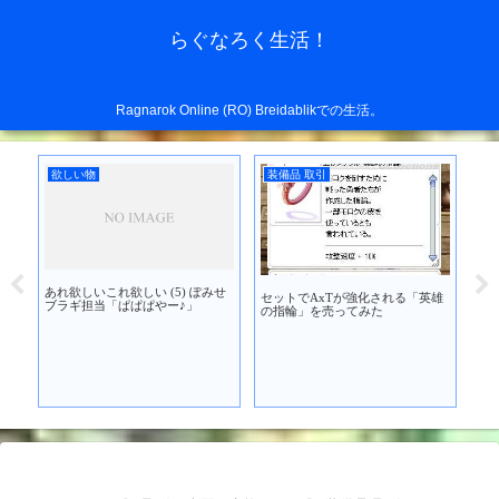
らぐなろく生活！
Ragnarok Online (RO) Breidablikでの生活。
欲しい物
装備品 取引
装
あれ欲しいこれ欲しい (5) ぽみせ
セットでAxTが強化される「英雄
」を
AS
ブラギ担当「ぱぱぱやー♪」
の指輪」を売ってみた
フ