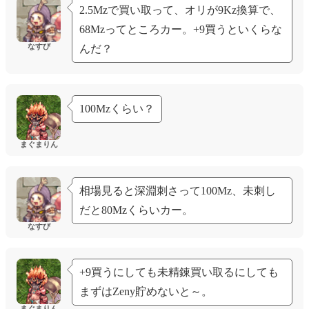
2.5Mzで買い取って、オリが9Kz換算で、
68Mzってところカー。+9買うといくらな
なすび
んだ？
100Mzくらい？
まぐまりん
相場見ると深淵刺さって100Mz、未刺し
だと80Mzくらいカー。
なすび
+9買うにしても未精錬買い取るにしても
まずはZeny貯めないと～。
まぐまりん