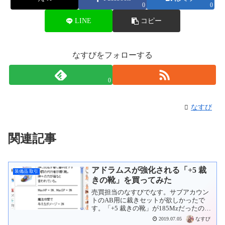
0
0
追加でAtk + 10
[槍製作]Lv3習得時、
LINE
コピー
追加でAtk + 10
[斧製作]Lv3習得時、
追加でAtk + 10
なすびをフォローする
[メイス製作]Lv3習得時、
追加でAtk + 10
[火と大地の研究]の
0
習得Lvが1上がる度に追加で
[アックストルネード]の
なすび
再使用待機時間 - 0.2秒
―――――――――――――
[勇者の靴]、
関連記事
[英雄の指輪]と
共に装備時、追加で
[アックストルネード]の
再使用待機時間 - 0.5秒
アドラムスが強化される「+5 裁
装備品 取引
モンスターを倒した時、
きの靴」を買ってみた
一定確率で
売買担当のなすびでなす。サブアカウン
[マステラの実]をドロップ
トのAB用に裁きセットが欲しかったで
す。「+5 裁きの靴」が185Mzだったので
[達人の斧]の
買ってみました。「+7 ホーリーステッ
精錬値が7以上の時、追加で
なすび
2019.07.05
キ」と「+5 裁きの靴」のセットでどのく