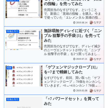
の指輪」を売ってみた
売買担当のなすびでなす。ということ
で、新規に「英雄の指輪 」を購入。今ま
で使っていた「エレメンタル 英雄の指輪
」は売ることにしました。Noatunで
なすび
2019.08.14
80Kz（80Mz）で出したところ、売れま
した。
無詠唱無ディレイに近づく「ニン
装備品 取引
ブル 狙撃手の手袋 [1]」を売って
みた
売買担当のなすびでなす。ディレイ減少
のニーヴエンチャントが付いた「ニンブ
ル 狙撃手の手袋 」を2つ買ってみまし
た。スロットエンチャントまでされて、
なすび
2019.07.21
ゼロムカードが刺さっていて、1個15Mz
だったので買ってみましたが、Dexは足
「ゲフェンマジックローブ [1]」
精錬
りているし、ニー...
を+7まで精錬してみた
なすびでなす。前回、買い取った「ゲフ
ェンマジックローブ 」78個をカンカンし
ていきます。+0→+4カンカン！78個→78
個失敗しないからいいんだけど78個もあ
なすび
2019.05.08
るとけっこう大変でした。+4→+5カンカ
ン！78個→46個それなりに減ってきまし
「+7 パワードセット」を買って
装備品 取引
た...
みた