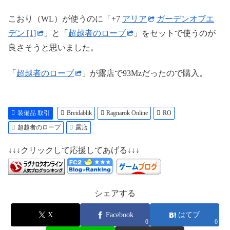
こおり（WL）が使うのに「+7
アリア
ガーデンオブエ
デン [1]
」と「
超越者のローブ
」をセットで使うのが
良さそうと思いました。
「
超越者のローブ
」が露店で93Mzだったので購入。
装備品 取引
Breidablik
Ragnarok Online
RO
超越者のローブ
露店
↓↓↓クリックして応援してあげる↓↓↓
シェアする
X
Facebook
はてブ
0
0