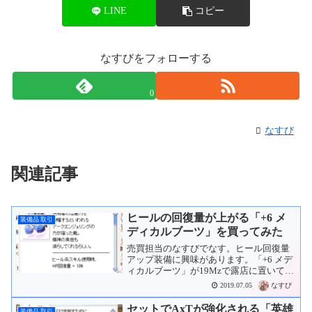
LINE
コピー
なすびをフォローする
0
なすび
関連記事
ヒールの回復量が上がる「+6 メ
装備品 取引
ディカルブーツ」を買ってみた
売買担当のなすびでなす。ヒール回復量
アップ装備に興味があります。「+6 メデ
ィカルブーツ」が19Mzで露店に置いてあ
ったので買ってしまいました。あとは
なすび
2019.07.05
「+8 回復の光」が欲しいです。
セットでAxTが強化される「英雄
装備品 取引