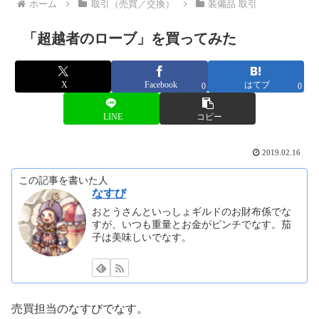
ホーム
取引（売買／交換）
装備品 取引
「超越者のローブ」を買ってみた
X
Facebook
はてブ
0
0
LINE
コピー
2019.02.16
この記事を書いた人
なすび
おとうさんといっしょギルドのお財布係でな
すが、いつも重量とお金がピンチでなす。茄
子は美味しいでなす。
売買担当のなすびでなす。