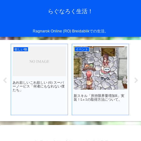
らぐなろく生活！
Ragnarok Online (RO) Breidablikでの生活。
欲しい物
イベント
考
あれ欲しいこれ欲しい (6) スーパ
+9
を買
ーノービス「何者にもなれない僕
たち」
新スキル「所持限界量増加R」実
装！Lv.1の取得方法について。