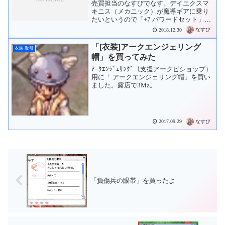
売買担当のなすびでなす。デイエクスマ
キニス（メカニック）が魔導ギアに乗り
たいというので「+7 パワードセット」を
買おうと思いました。露店タイトルに、
なすび
2018.12.30
と書いておいたところ、とWisが来ていま
した。14時以降にログインするとのこと
「[衣装]アークエンジェリング
衣装 取引
でちょっと13...
帽」を買ってみた
ｱｰｸｴﾝｼﾞｪﾘﾝｸﾞ（支援アークビショップ）
用に「 アークエンジェリング帽」を買い
ました。露店で3Mz。
なすび
2017.09.29
「負傷兵の眼帯」を買ったよ