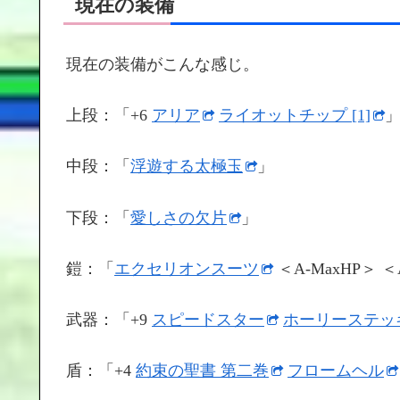
現在の装備
現在の装備がこんな感じ。
上段：「+6
アリア
ライオットチップ [1]
中段：「
浮遊する太極玉
」
下段：「
愛しさの欠片
」
鎧：「
エクセリオンスーツ
＜A-MaxHP＞ ＜
武器：「+9
スピードスター
ホーリーステッキ 
盾：「+4
約束の聖書 第二巻
フロームヘル