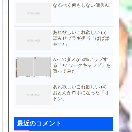
なるべく何もしない傭兵AI
あれ欲しいこれ欲しい (5)
ぽみせブラギ担当「ぱぱぱ
やー♪」
AxTのダメが50%アップす
る「+7 ワークキャップ」を
買ってみた
あれ欲しいこれ欲しい (4)
おとんがロボになった「オ
トン」
最近のコメント