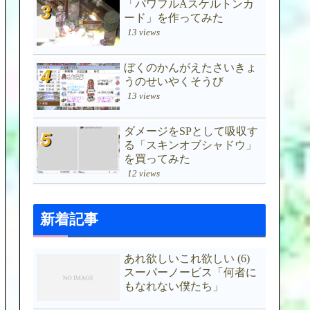
「パワフルAスケルトンカ
ード」を作ってみた
13 views
ぼくのかんがえたさいきょ
うのせいやくそうび
13 views
ダメージをSPとして吸収す
る「スキンオブシャドウ」
を買ってみた
12 views
新着記事
あれ欲しいこれ欲しい (6)
スーパーノービス「何者に
もなれない僕たち」