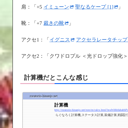
肩：「+5
イミューン
聖なるケープ [1]
」
靴：「+7
裁きの靴
」
アクセ1：「
イグニス
アクセラレータチップ [
アクセ2：「クワドロプル ＜光ドロップ強化
計算機だとこんな感じ
roratorio-hinanjo.net
計算機
らぐなろく計算機,ステータス計算,装備計算,戦闘計算