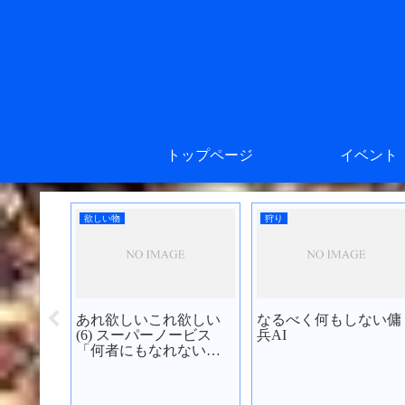
トップページ
イベント
欲しい物
狩り
あれ欲しいこれ欲しい
なるべく何もしない傭
アバンド
(6) スーパーノービス
兵AI
みた
「何者にもなれない僕
たち」