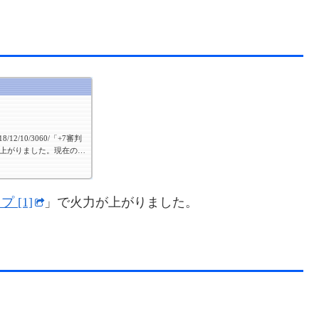
18/12/10/3060/「+7審判
上がりました。現在のス
7Vit 93+17Int 122
増加込み。現在の装備現在の装
ップ 」中段：なし下段：
HP＞ ＜A-Def＞」武
 [1]
」で火力が上がりました。
「+4 約束の聖書 第二巻