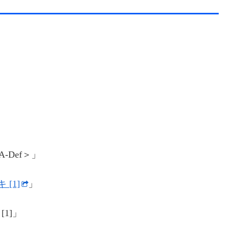
」
A-Def＞」
[1]
」
[1]」