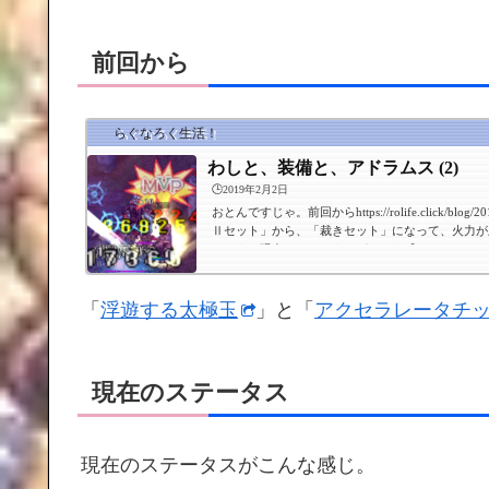
前回から
らぐなろく生活！
わしと、装備と、アドラムス (2)
🕒️2019年2月2日
おとんですじゃ。前回からhttps://rolife.click/blog/20
Ⅱセット」から、「裁きセット」になって、火力が
テータス現在のステータスがこんな感じ。Str 1+16Agi 1+1
+21Dex 125+16Luk 1+1ブレッシング、速度
備がこんな感じ。上段：「+6 アリア ライオットチ
「愛しさの欠片」鎧：「エクセリオンスーツ ＜A-Max
「
浮遊する太極玉
」と「
アクセラレータチップ
器：「+9 スピードスター ホーリーステッキ 」盾：
フロームヘル 」...
現在のステータス
現在のステータスがこんな感じ。