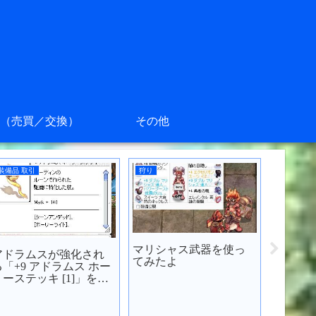
（売買／交換）
その他
装備品 取引
狩り
装備品 取
マリシャス武器を使っ
アドラムスが強化され
CRがA
てみたよ
る「+9 アドラムス ホー
灼熱の剣
リーステッキ [1]」を買
みた
ってみた