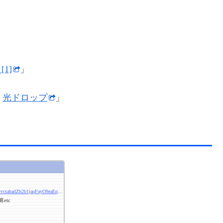
1]
」
＞
光ドロップ
」
http://roratorio-hinanjo.net/roro/m/calcx.html?avaWdhbfababbPcvcsabadZb2b1jaqFayO9eaEqabj9haVsaje10boa13aBH12eaVt3aqQaqMaqShaATabz9hbce13bnMajz10aSA9aoPg2h96kk99ajkk1075aababaabababababababaabaabbaabaabaabaab1ab166eef5k1323
etc