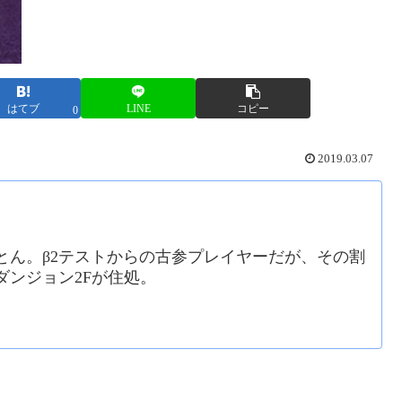
はてブ
LINE
コピー
0
2019.03.07
とん。β2テストからの古参プレイヤーだが、その割
ダンジョン2Fが住処。