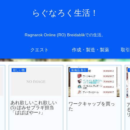
らぐなろく生活！
Ragnarok Online (RO) Breidablikでの生活。
クエスト
作成・製造・製薬
取引
欲しい物
装備品 取引
あれ欲しいこれ欲しい
ワークキャップを買っ
(5) ぽみせブラギ担当
た
「ぱぱぱやー♪」