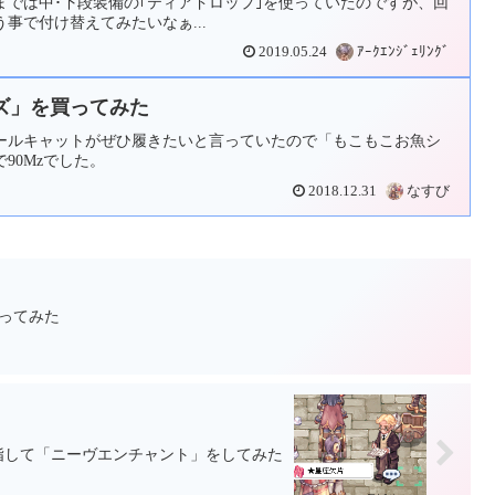
までは中･下段装備の｢ティアドロップ｣を使っていたのですが、回
事で付け替えてみたいなぁ...
2019.05.24
ｱｰｸｴﾝｼﾞｪﾘﾝｸﾞ
ズ」を買ってみた
ールキャットがぜひ履きたいと言っていたので「もこもこお魚シ
90Mzでした。
2018.12.31
なすび
買ってみた
指して「ニーヴエンチャント」をしてみた