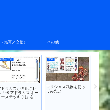
（売買／交換）
その他
装備品 取引
狩り
装備品 取
マリシャス武器を使っ
アドラ
アドラムスが強化され
てみたよ
る「+5
る「+9 アドラムス ホー
ってみ
リーステッキ [1]」を買
ってみた