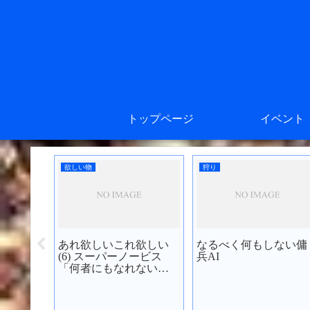
トップページ
イベント
欲しい物
狩り
あれ欲しいこれ欲しい
なるべく何もしない傭
アバンド
(6) スーパーノービス
兵AI
みた
「何者にもなれない僕
たち」