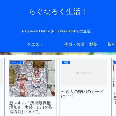
らぐなろく生活！
Ragnarok Online (RO) Breidablikでの生活。
クエスト
作成・製造・製薬
取引
イベント
考察
+9達人の斧[3]のカード
は･･･?
新スキル「所持限界量
増加R」実装！Lv.1の取
得方法について。