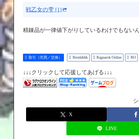
戦乙女の雫 [1]
精錬品が一律値下がりしているわけでもない
取引（売買／交換）
Breidablik
Ragnarok Online
RO
↓↓↓クリックして応援してあげる↓↓↓
シ
X
LINE