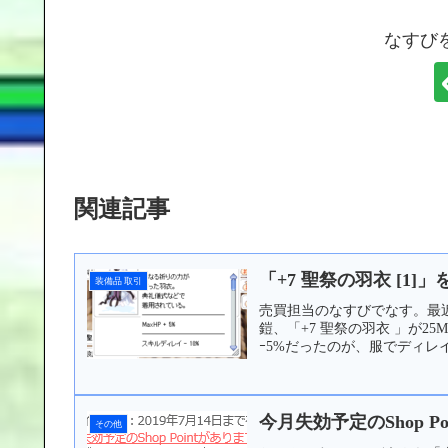
なすび
関連記事
「+7 聖祭の羽衣 [1]
装備品 取引
売買担当のなすびでなす。最近
鎧、「+7 聖祭の羽衣 」が
ｰ5%だったのが、服でディレイ
今月失効予定のShop P
その他