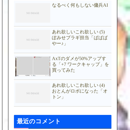
なるべく何もしない傭兵AI
あれ欲しいこれ欲しい (5)
ぽみせブラギ担当「ぱぱぱ
やー♪」
AxTのダメが50%アップす
る「+7 ワークキャップ」を
買ってみた
あれ欲しいこれ欲しい (4)
おとんがロボになった「オ
トン」
最近のコメント