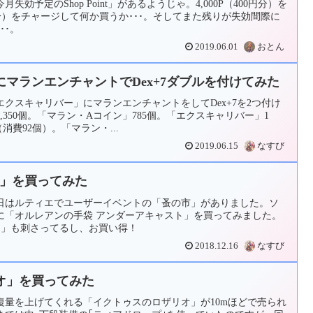
効予定のShop Point」があるようじゃ。4,000P（400円分）を
000円分）をチャージして何か買うか･･･。そしてまた残りが失効間際に
･･。
2019.06.01
おとん
マランエンチャントでDex+7ダブルを付けてみた
クスキャリバー」にマランエンチャントをしてDex+7を2つ付け
350個。「マラン・Aコイン」785個。「エクスキャリバー」1
（消費92個）。「マラン・...
2019.06.15
なすび
]」を買ってみた
日はルティエでユーザーイベントの「蚤の市」がありました。ソ
に「オルレアンの手袋 アンダーアキャスト」を買ってみました。
ード」も刺さってるし、お買い得！
2018.12.16
なすび
オ」を買ってみた
ールの回復量を上げてくれる「イクトゥスのロザリオ」が10mほどで売られ