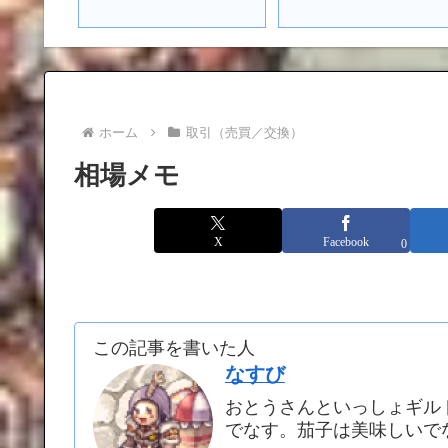
ホーム
取引（売買／交換）
相場メモ
X
Facebook
0
この記事を書いた人
なすび
おとうさんといっしょギル
でなす。茄子は美味しいで