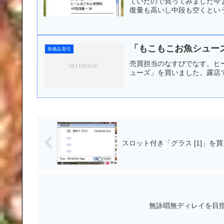
ていたので買ってみました今
復量も高いし中段も空くという
「もこもこお魚シュー
装備品 取引
売買担当のなすびでなす。ヒ
ューズ」を買いました。露店で
スロット付き「グラス [1]」を
無詠唱無ディレイを目