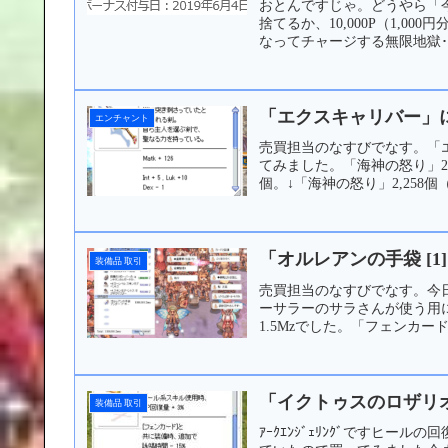
おとんですじゃ。どうやら「今月失
捨てるか、10,000P（1,
なってチャージする無限地獄･
「エクスキャリバー」に
エンチャント
売買担当のなすびでなす。「エ
てみました。「海神の怒り」2,
個。↓「海神の怒り」2,258個
「オルレアンの手袋 [1
装備品 取引
売買担当のなすびでなす。今
ーサラーのサラさんが使う用
1.5Mzでした。「フェンカ
「イクトゥスのロザリ
装備品 取引
ｱｰｸｴﾝｼﾞｪﾘﾝｸﾞですヒ