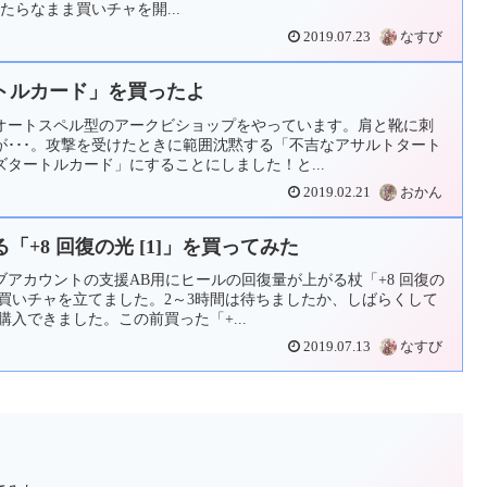
たらなまま買いチャを開...
2019.07.23
なすび
トルカード」を買ったよ
オートスペル型のアークビショップをやっています。肩と靴に刺
が･･･。攻撃を受けたときに範囲沈黙する「不吉なアサルトタート
タートルカード」にすることにしました！と...
2019.02.21
おかん
+8 回復の光 [1]」を買ってみた
アカウントの支援AB用にヒールの回復量が上がる杖「+8 回復の
買いチャを立てました。2～3時間は待ちましたか、しばらくして
購入できました。この前買った「+...
2019.07.13
なすび