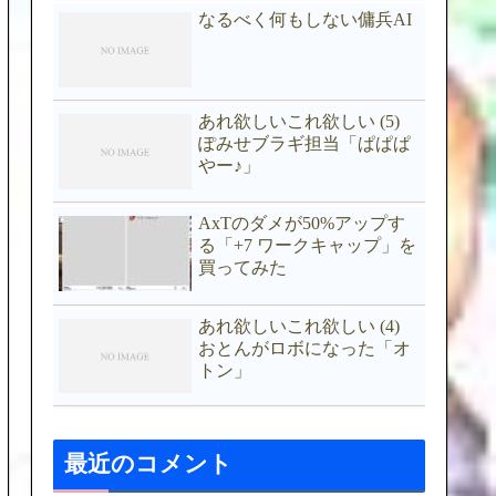
なるべく何もしない傭兵AI
あれ欲しいこれ欲しい (5)
ぽみせブラギ担当「ぱぱぱ
やー♪」
AxTのダメが50%アップす
る「+7 ワークキャップ」を
買ってみた
あれ欲しいこれ欲しい (4)
おとんがロボになった「オ
トン」
最近のコメント