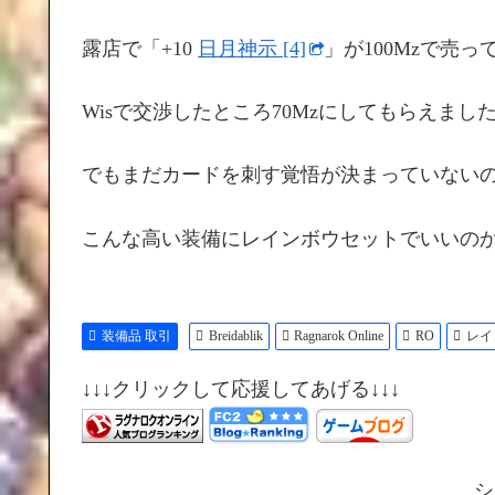
見...
露店で「+10
日月神示 [4]
」が100Mzで売
Wisで交渉したところ70Mzにしてもらえま
でもまだカードを刺す覚悟が決まっていない
こんな高い装備にレインボウセットでいいの
装備品 取引
Breidablik
Ragnarok Online
RO
レイ
↓↓↓クリックして応援してあげる↓↓↓
シ