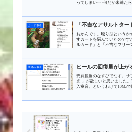
ってしまい･･･何だか未練たら
「不吉なアサルトター
カード 取引
おかんです。殴り型というか
すカードを悩んでいたのです
ルカード」と「不吉なフリーズ
ヒールの回復量が上がる「
装備品 取引
売買担当のなすびでなす。サブ
光 」が欲しいと思いました。
入室音。というわけで10Mzで