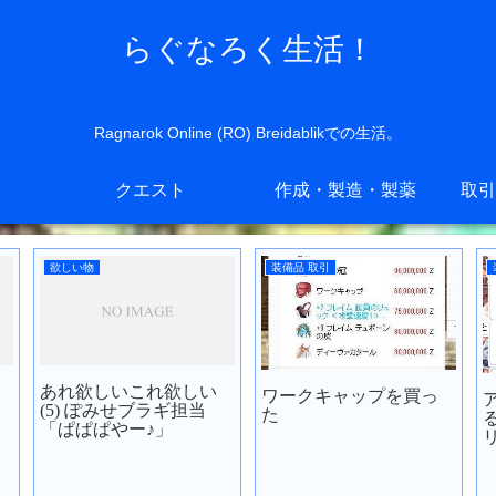
らぐなろく生活！
Ragnarok Online (RO) Breidablikでの生活。
クエスト
作成・製造・製薬
取引
欲しい物
装備品 取引
あれ欲しいこれ欲しい
ワークキャップを買っ
(5) ぽみせブラギ担当
た
「ぱぱぱやー♪」