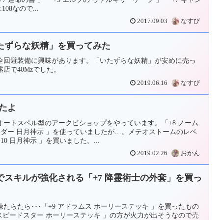
108なので...
2017.09.03
なすび
たずらな妖精」を買ってみた
全回避装備に興味があります。「いたずらな妖精」が安めに売っ
店で40Mzでした。
2019.06.16
なすび
ったよ
オートスペル型のアークビショップをやっています。「+8 ノーム
ンダー 日月神示 」を使っていましたが…。メテオストームのレベ
0 日月神示 」を買いました。...
2019.02.26
おかん
スキルが強化される「+7 降霊術士の外套」を買っ
たらたら･･･「+9 アドラムス ホーリーステッキ 」を買ったもの
9 スピードスター ホーリーステッキ 」の方が火力が出そうなので売