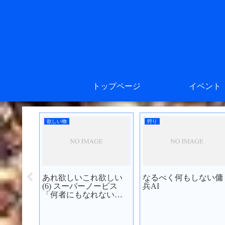
トップページ
イベント
欲しい物
狩り
あれ欲しいこれ欲しい
なるべく何もしない傭
アバンド
(6) スーパーノービス
兵AI
みた
「何者にもなれない僕
たち」