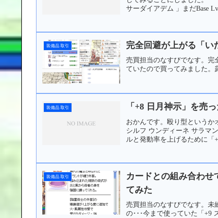
サーダイアデム 」まだBase Lv.
完全回避が上がる「い
装備品 取引
売買担当のなすびでなす。完
ていたので買ってみました。露
「+8 日月神示」を売
装備品 取引
おかんです。殴り型というか
シルフ ウンディーネ サラマ
ルと発動率を上げるために「+1
カードとの組み合わせで
装備品 取引
てみた
売買担当のなすびでなす。未練
の･･･今まで使っていた「+