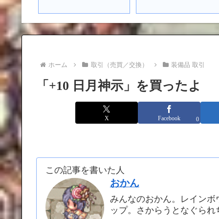
ホーム
取引（売買／交換）
装備品 取引
「+10 日月神示」を買ったよ
X
Facebook
0
この記事を書いた人
おかん
みんなのおかん。レインボ
ップ。さからうとなぐられ