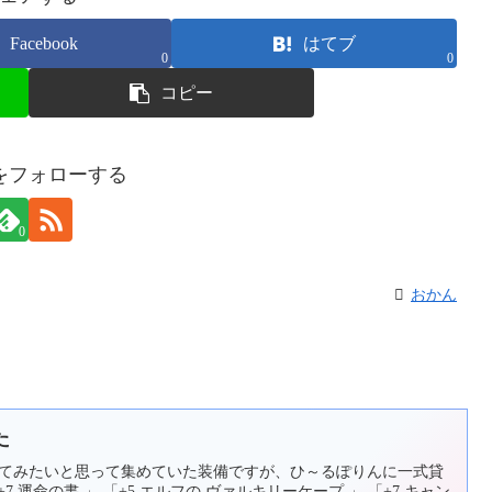
Facebook
はてブ
0
0
コピー
をフォローする
0
おかん
た
ってみたいと思って集めていた装備ですが、ひ～るぽりんに一式貸
 運命の書 」 「+5 エルフの ヴァルキリーケープ 」 「+7 キャン