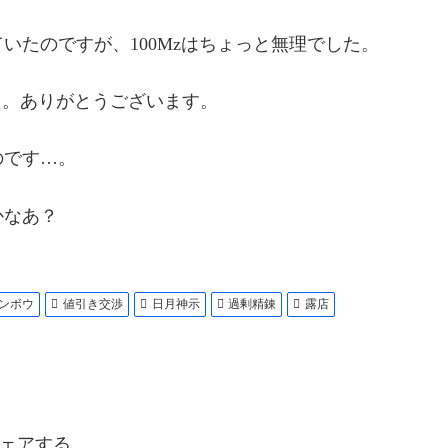
っていたのですが、100Mzはちょっと無理でした。
した。ありがとうございます。
のです…。
かなあ？
ンボウ
値引き交渉
日月神示
過剰精錬
露店
ェアする