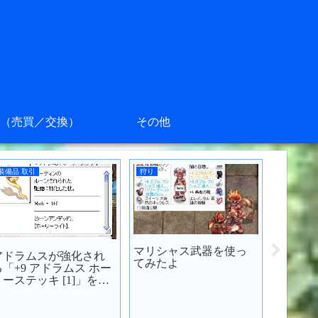
（売買／交換）
その他
装備品 取引
狩り
装備品 取
マリシャス武器を使っ
アドラムスが強化され
CRがA
てみたよ
る「+9 アドラムス ホー
灼熱の剣
リーステッキ [1]」を買
みた
ってみた