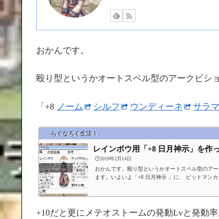
おかんです。
殴り型というかオートスペル型のアークビシ
「+8
ノーム
シルフ
ウンディーネ
サラ
らぐなろく生活！
レインボウ用「+8 日月神示」を作
🕒️2019年2月14日
おかんです。殴り型というかオートスペル型のアー
ます。いよいよ「+8 日月神示 」に、 ピットマンカード ヒルウィンドカード
ラウレル=ヴィンダーカード レッドペロスカードの4枚を刺しました！これ
で、 メテオストーム Lv4 アーススパイク Lv7 ヘブンズドライブ Lv7（？）
ライトニングボルト Lv7 サンダーストーム Lv7 コールドボルト Lv7 フロス
トノヴァ Lv7 ファイアーボルト Lv7 ファイアーボール Lv7が出ることにな
+10だと更にメテオストームの発動Lvと発
ります。色々出すぎて画面が訳わかんない感じにな