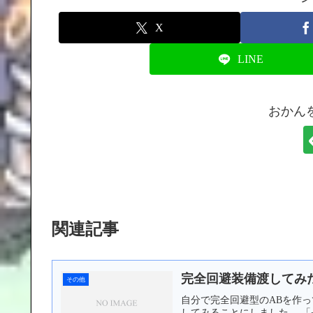
X
LINE
おかん
関連記事
完全回避装備渡してみ
その他
自分で完全回避型のABを作
してみることにしました。 「+7