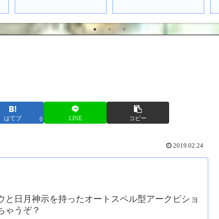
はてブ
LINE
コピー
0
2019.02.24
ウと日月神示を持ったオートスペル型アークビショ
ちゃうぞ？