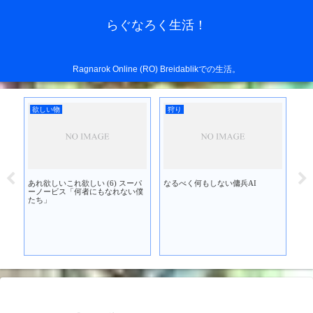
らぐなろく生活！
Ragnarok Online (RO) Breidablikでの生活。
欲しい物
狩り
欲
あれ欲しいこれ欲しい (6) スーパ
なるべく何もしない傭兵AI
あれ
を買
ーノービス「何者にもなれない僕
ブ
たち」