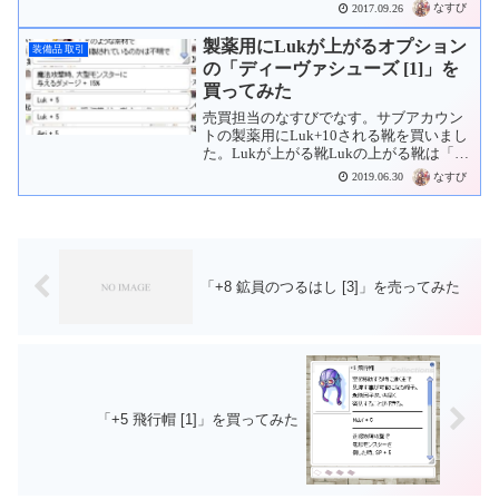
なすび
2017.09.26
製薬用にLukが上がるオプション
装備品 取引
の「ディーヴァシューズ [1]」を
買ってみた
売買担当のなすびでなす。サブアカウン
トの製薬用にLuk+10される靴を買いまし
た。Lukが上がる靴Lukの上がる靴は「ガ
ラスの靴」「ガラスの靴 」があります。
なすび
2019.06.30
ポリン入りからLuk+7される「ライフ ガ
ラスの靴 」を4Mzで買い取ったのです
が...
「+8 鉱員のつるはし [3]」を売ってみた
「+5 飛行帽 [1]」を買ってみた