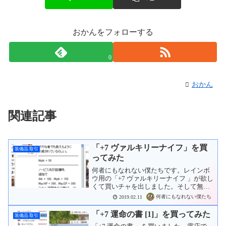
おかんをフォローする
0
おかん
関連記事
「+7 ヴァルキリーナイフ」を買
装備品 取引
ってみた
何者にもなれない僕たちです。レインボ
ウ用の「+7 ヴァルキリーナイフ 」が欲し
くて買いチャを出しました。そして無事
10Mzで購入できましたー！スパノビだと
何者にもなれない僕たち
2019.02.11
MATKも増えるし、攻撃速度も増える
し、ちょっとノービス系にサービスしす
「+7 運命の書 [1]」を買ってみた
装備品 取引
ぎじゃないのか...