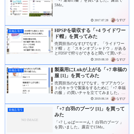
「+7 運命の書 」を買いました。露店で
5Mz。
なすび
2017.07.28
HPSPを吸収する「+4 ライドワー
装備品 取引
ド帽」を買ってみた
売買担当のなすびでなす。「ライドワー
ド帽 」と「スキンオブシャドウ 」がある
とFD5Fで狩りができると聞いて買いチャ
を出してみました。しばらくすると入室
なすび
2019.08.10
音がしました。というわけで、「+4 ライ
ドワード帽 」を30Mzで手に入れまし
製薬用にLukが上がる「+7 幸福の
装備品 取引
た。あとは...
服 [1]」を買ってみた
売買担当のなすびでなす。サブアカウン
トのキャラで製薬をするために「+7 幸福
の服 」の買いチャを立ててみました。し
ばらくして製薬してそうな人が来ました
なすび
2019.06.14
というわけで、「コウカード」も刺さっ
た「+7 プチラック 幸運の服 」を2Mzで
「+7 白羽のブーツ [1]」を買って
装備品 取引
ゲットしま...
みた
「+7 しゅばーーーん！ 白羽のブーツ 」
を買いました。露店で15Mz。