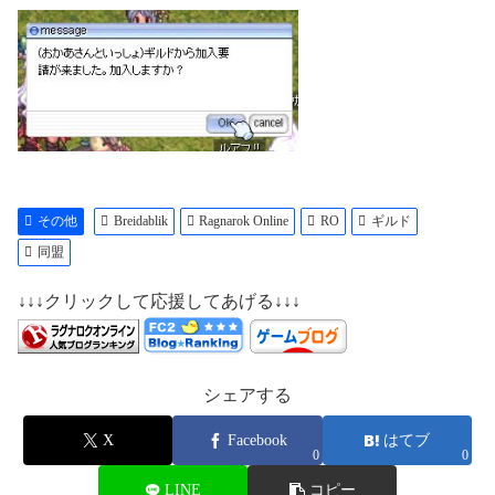
その他
Breidablik
Ragnarok Online
RO
ギルド
同盟
↓↓↓クリックして応援してあげる↓↓↓
シェアする
X
Facebook
はてブ
0
0
LINE
コピー