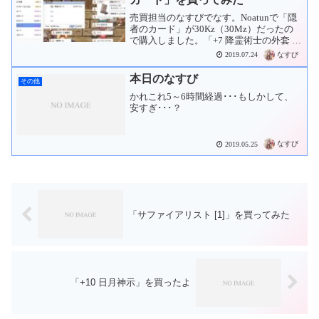
売買担当のなすびでなす。Noatunで「隠
者のカード」が30Kz（30Mz）だったの
で購入しました。「+7 降霊術士の外套 」
に刺そうか「+9 ホーリーステッキ 」を買
なすび
2019.07.24
い直して刺した方がいいのか悩み中で
す。→売りました。
本日のなすび
その他
かれこれ5～6時間経過･･･もしかして、
安すぎ･･･？
なすび
2019.05.25
「サファイアリスト [1]」を買ってみた
「+10 日月神示」を買ったよ