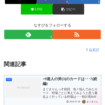
0
0
LINE
コピー
なすびをフォローする
0
なすび
関連記事
+9達人の斧[3]のカードは･･･?(続
考察
編)
まぐまりんっす前回、色々悩んでみたカ
ード、狩場ごとに考えてみようと思う最
近よく行っている狩場は･･･ 時計塔B4F ｱ
ﾋﾞｽﾌﾞﾚｲｸB3F ゲフェン02 バリオ森 GH地
まぐまりん
2019.07.30
下監獄00等々...この中で、バースリーと