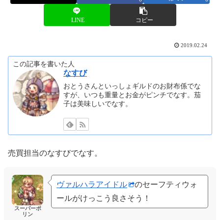
LINE
コピー
2019.02.24
この記事を書いた人
なすび
おとうさんといっしょギルドのお財布係でな
すが、いつも重量とお金がピンチでなす。茄
子は美味しいでなす。
売買担当のなすびでなす。
ヴァルハラアイドル
のセーフティウォ
ールがけっこう良さそう！
スーパーポ
リン