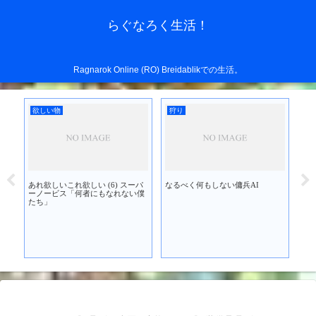
らぐなろく生活！
Ragnarok Online (RO) Breidablikでの生活。
欲しい物
狩り
欲
あれ欲しいこれ欲しい (6) スーパ
なるべく何もしない傭兵AI
あれ
を買
ーノービス「何者にもなれない僕
ブ
たち」