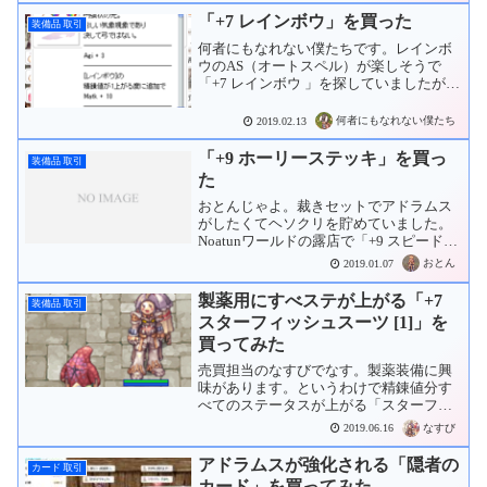
ハンターフライは1確狩りが...
「+7 レインボウ」を買った
装備品 取引
何者にもなれない僕たちです。レインボ
ウのAS（オートスペル）が楽しそうで
「+7 レインボウ 」を探していましたが、
露店で10Mzで置いてあったので購入。あ
とはおかんの分も探さないと。
何者にもなれない僕たち
2019.02.13
「+9 ホーリーステッキ」を買っ
装備品 取引
た
おとんじゃよ。裁きセットでアドラムス
がしたくてヘソクリを貯めていました。
Noatunワールドの露店で「+9 スピードス
ター ホーリーステッキ 」を見つけまし
おとん
2019.01.07
た。値段は280Kz（280Mz相当）。相場
より少し安い気がします。「これは！」
製薬用にすべステが上がる「+7
装備品 取引
と思...
スターフィッシュスーツ [1]」を
買ってみた
売買担当のなすびでなす。製薬装備に興
味があります。というわけで精錬値分す
べてのステータスが上がる「スターフィ
ッシュスーツ 」を買いたくて、買いチャ
なすび
2019.06.16
を立ててみました。長丁場になりそうな
ので、Amazon Primeビデオで映画を観な
アドラムスが強化される「隠者の
カード 取引
がら待つこ...
カード」を買ってみた