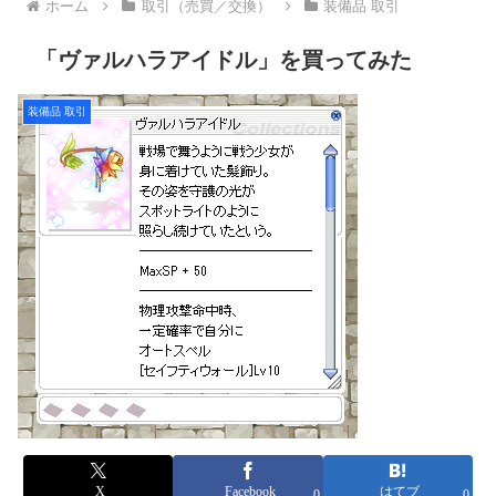
ホーム
取引（売買／交換）
装備品 取引
「ヴァルハラアイドル」を買ってみた
装備品 取引
X
Facebook
はてブ
0
0