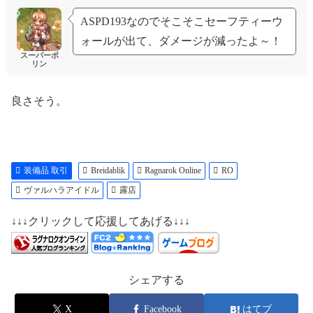
ASPD193なのでそこそこセーフティーウ
ォールが出て、ダメージが減ったよ～！
スーパーポ
リン
良さそう。
装備品 取引
Breidablik
Ragnarok Online
RO
ヴァルハラアイドル
露店
↓↓↓クリックして応援してあげる↓↓↓
シェアする
X
Facebook
はてブ