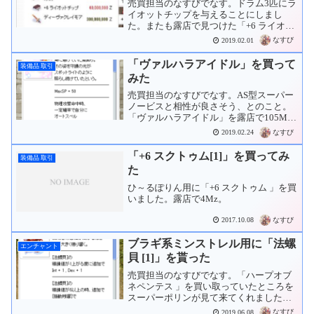
売買担当のなすびでなす。ドラム3匹にラ
重量 :
50
重量 :
50
イオットチップを与えることにしまし
要求レベル :
100
た。またも露店で見つけた「+6 ライオッ
属性 :
聖
トチップ 」を40Mzで購入。これで猫三
装備 :
全ての職業
武器レベル :
4
なすび
2019.02.01
匹分揃いました。
要求レベル :
70
「ヴァルハラアイドル」を買って
装備品 取引
装備 :
プリースト系 モンク系
みた
売買担当のなすびでなす。AS型スーパー
ノービスと相性が良さそう、とのこと。
「ヴァルハラアイドル」を露店で105Mz
で購入。良さそう。
なすび
2019.02.24
「+6 スクトゥム[1]」を買ってみ
装備品 取引
た
ひ～るぽりん用に「+6 スクトゥム 」を買
いました。露店で4Mz。
なすび
2017.10.08
ブラギ系ミンストレル用に「法螺
エンチャント
貝 [1]」を貰った
売買担当のなすびでなす。「ハープオブ
ネペンテス 」を買い取っていたところを
スーパーポリンが見て来てくれました。
「法螺貝 」をくれました。まずは+4まで
なすび
2019.06.08