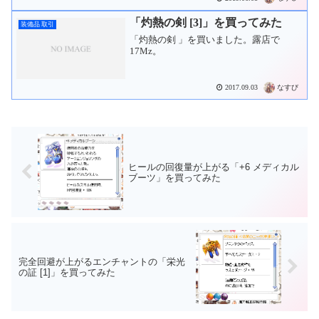
精錬。そしてマランエンチャントをしま
す。「＜Int+6＞ ダブル」が付きました。
「灼熱の剣 [3]」を買ってみた
装備品 取引
欲を言えば...
「灼熱の剣 」を買いました。露店で
17Mz。
なすび
2017.09.03
ヒールの回復量が上がる「+6 メディカル
ブーツ」を買ってみた
完全回避が上がるエンチャントの「栄光
の証 [1]」を買ってみた