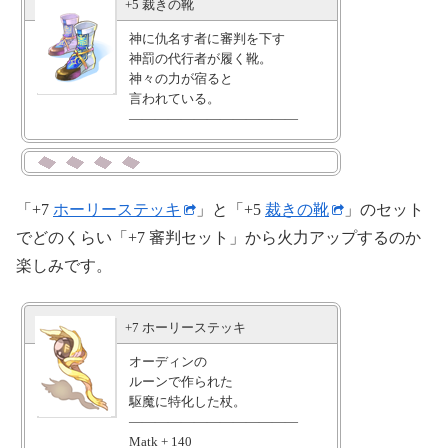
+5 裁きの靴
神に仇名す者に審判を下す
神罰の代行者が履く靴。
神々の力が宿ると
言われている。
―――――――――――――
MaxHP + 3% , MaxSP + 3%
―――――――――――――
魔法攻撃で
与えるダメージ + 2%
「+7
ホーリーステッキ
」と「+5
裁きの靴
」のセット
―――――――――――――
でどのくらい「+7 審判セット」から火力アップするのか
聖属性魔法攻撃で
与えるダメージ + 2%
楽しみです。
―――――――――――――
[ジュデックス]で
与えるダメージ + 30%
+7 ホーリーステッキ
―――――――――――――
[裁きの靴]の
オーディンの
精錬値が5以上の時、追加で
ルーンで作られた
MaxHP + 7% , MaxSP + 7%
駆魔に特化した杖。
魔法攻撃で
―――――――――――――
与えるダメージ + 3%
Matk + 140