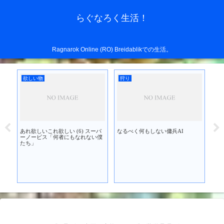
らぐなろく生活！
Ragnarok Online (RO) Breidablikでの生活。
欲しい物
狩り
欲
あれ欲しいこれ欲しい (6) スーパ
なるべく何もしない傭兵AI
あれ
を買
ーノービス「何者にもなれない僕
ブ
たち」