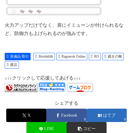
聖属性魔法攻撃で
―――――――――――――
与えるダメージ + 3%
[ターンアンデッド]、
[裁きの靴]の
[ホーリーライト]、
精錬値が7以上の時、追加で
[マグヌスエクソシズム]の
火力アップだけでなく、肩にイミューンが付けられるな
MaxHP + 10% , MaxSP + 10%
詠唱時間 - 25%
魔法攻撃で
ど、防御力も上げられるのが強みです。
―――――――――――――
与えるダメージ + 5%
[博愛の守護]と
聖属性魔法攻撃で
共に装備時、
与えるダメージ + 5%
[ホーリーステッキ]の
―――――――――――――
装備品 取引
Breidablik
Ragnarok Online
RO
裁きの靴
精錬値が1上がる度に追加で
[ホーリーステッキ]と
ヒール系スキル使用時、
露店
共に装備時、
HP回復量 + 3%
[オラティオ]の
―――――――――――――
↓↓↓クリックして応援してあげる↓↓↓
習得Lvが1上がる度に追加で
[裁きの靴]と
[アドラムス]、
共に装備時、
[ジュデックス]の
[オラティオ]の
詠唱時間 - 5%
習得Lvが1上がる度に追加で
シェアする
[クリアランス]、
[アドラムス]、
[ラウダアグヌス]、
[ジュデックス]の
X
Facebook
はてブ
[ラウダラムス]の
詠唱時間 - 5%
0
0
習得Lvが1上がる度に追加で
[クリアランス]、
[アドラムス]で
[ラウダアグヌス]、
LINE
コピー