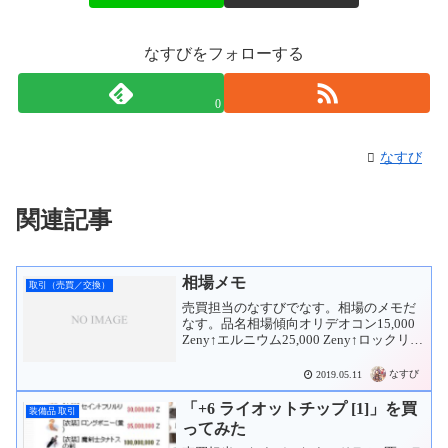
与えるダメージ + 10%
[ラウダラムス]の
[ホーリーステッキ]の
習得Lvが1上がる度に追加で
精錬値が7以上の時、追加で
[アドラムス]で
なすびをフォローする
魔法攻撃時、
与えるダメージ + 10%
不死・悪魔形モンスターに
[ホーリーステッキ]の
与えるダメージ + 30%
0
精錬値が7以上の時、追加で
闇・不死属性モンスターに
魔法攻撃時、
与えるダメージ + 30%
不死・悪魔形モンスターに
なすび
[ホーリーステッキ]の
与えるダメージ + 30%
精錬値が9以上の時、追加で
闇・不死属性モンスターに
[アドラムス]で
与えるダメージ + 30%
関連記事
与えるダメージ + 20%
[ホーリーステッキ]の
魔法攻撃時、
精錬値が9以上の時、追加で
不死・悪魔形モンスターに
[アドラムス]で
相場メモ
与えるダメージ + 20%
与えるダメージ + 20%
取引（売買／交換）
闇・不死属性モンスターに
魔法攻撃時、
売買担当のなすびでなす。相場のメモだ
与えるダメージ + 20%
なす。品名相場傾向オリデオコン15,000
不死・悪魔形モンスターに
Zeny↑エルニウム25,000 Zeny↑ロックリッ
―――――――――――――
与えるダメージ + 20%
ジコイン100,000 Zeny焦げた記憶媒体
系列 :
靴
闇・不死属性モンスターに
200,000 Zeny約束の聖書 第二巻 950,000
なすび
2019.05.11
位置 :
-
与えるダメージ + 20%
...
属性 :
-
スロット :
0
―――――――――――――
「+6 ライオットチップ [1]」を買
装備品 取引
Def :
15
Mdef :
15
系列 :
片手杖
ってみた
精錬 :
可
破損 :
しない
攻撃 :
50