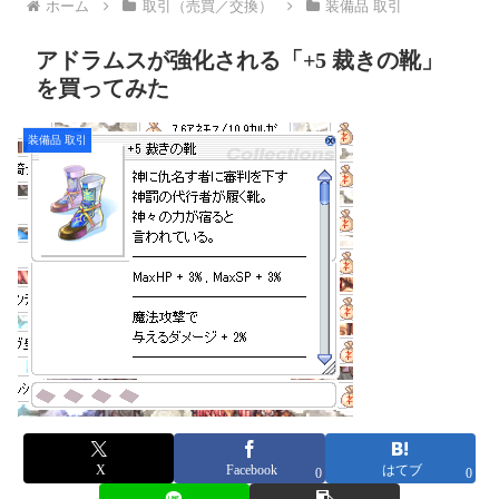
ホーム
取引（売買／交換）
装備品 取引
アドラムスが強化される「+5 裁きの靴」
を買ってみた
装備品 取引
X
Facebook
はてブ
0
0