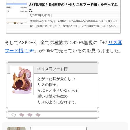
ASPD増加とDef無視の「+6 リス耳フード帽」を売ってみ
た
🕒️2019年7月28日
売買担当のなすびでなす。ASPD+2、全ての種族のDef30%無視の「+6 リス耳フード
帽 」が倉庫に眠っていました。実用するには、せめて精錬値7が欲しいところなの
で、いっそ売ることにしました。Noatunで25Kz（25Mz）で売れました。→+7買いま
したhttps://rolife.click/blog/2019/08/03/3276/
そしてASPD+3、全ての種族のDef50%無視の「+7
リス耳
フード帽 [1]
」が50Mzで売っているのを見つけました。
+7 リス耳フード帽
とがった耳が愛らしい
リスの帽子。
かぶると小さいながらも
鋭い攻撃が特徴の
リスのようになれそう。
―――――――――――――
Aspd + 1
―――――――――――――
クリティカル攻撃で