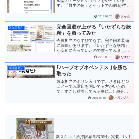
ル型のアークビショップをやっていま
す。「野牛の角」とセットでASPDが早く
なる「水牛の角」。殴りAB用に欲しいの
ですが、なかなか露店に並んでくれない
おかん
2019.02.20
ません･･･。20Mzで買いチャットを出し
てみました。し...
完全回避が上がる「いたずらな妖
装備品 取引
精」を買ってみた
売買担当のなすびでなす。完全回避装備
に興味があります。「いたずらな妖精」
が安めに売っていたので買ってみまし
た。露店で40Mzでした。
なすび
2019.06.16
｢ハープオブネペンテス ｣を勝ち
装備品 取引
取った
製薬担当のポリン入りです。さきほどジ
ュノーで0z露店を開いてる方がいたの
で、すこし粘着してみる事に...！30分く
らいずっと居ると、なすびが買い取って
ポリン入り
2019.06.09
いた｢ハープオブネペンテス ｣が並んでい
るのを発見！多分、並んだのは全部で10
個はあったと...
新スキル「所持限界量増加R」実装！Lv.1