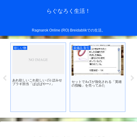
らぐなろく生活！
Ragnarok Online (RO) Breidablikでの生活。
欲しい物
装備品 取引
装
あれ欲しいこれ欲しい (5) ぽみせ
セットでAxTが強化される「英雄
」を
アド
ブラギ担当「ぱぱぱやー♪」
の指輪」を売ってみた
ラム
買