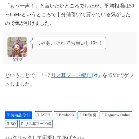
[リス耳フード帽]の
「もう一声！」と言いたいところでしたが、平均相場は50
精錬値が9以上の時、追加で
～65Mzというところで十分値引いて貰っている気がした
Aspd + 1
ので気が引けました。
クリティカル攻撃で
与えるダメージ + 12%
全ての種族のDef 40%無視
遠距離物理攻撃時、
じゃあ、それでお願いしﾅｽｰ！
Cri + 20
物理攻撃命中時、
なすび
一定確率で5秒間、
クリティカル攻撃で
与えるダメージ + 100%
ということで、「+7
リス耳フード帽 [1]
」を45Mzでゲッ
―――――――――――――
トしました。
系列 :
兜
防御 :
10
位置 :
上段
重量 :
20
要求レベル :
100
装備品 取引
ASPD
Breidablik
Def無視
Ragnarok Online
装備 :
全ての職業
RO
リス耳フード帽
↓↓↓クリックして応援してあげる↓↓↓