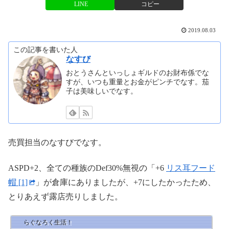
LINE
コピー
2019.08.03
この記事を書いた人
なすび
おとうさんといっしょギルドのお財布係でな
すが、いつも重量とお金がピンチでなす。茄
子は美味しいでなす。
売買担当のなすびでなす。
ASPD+2、全ての種族のDef30%無視の「+6
リス耳フード
帽 [1]
」が倉庫にありましたが、+7にしたかったため、
とりあえず露店売りしました。
らぐなろく生活！