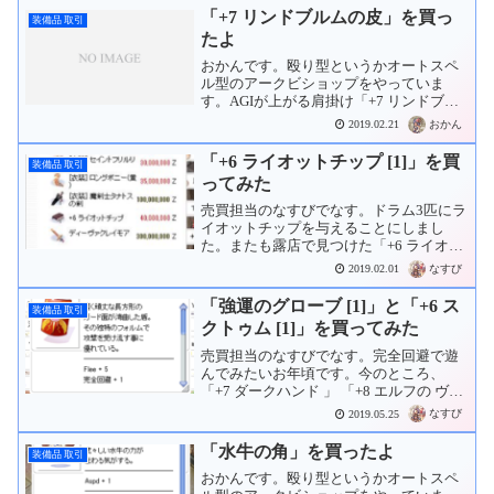
「+7 リンドブルムの皮」を買っ
装備品 取引
たよ
おかんです。殴り型というかオートスペ
ル型のアークビショップをやっていま
す。AGIが上がる肩掛け「+7 リンドブル
ムの皮 」を購入しました。露店で3Mzで
おかん
2019.02.21
した。
「+6 ライオットチップ [1]」を買
装備品 取引
ってみた
売買担当のなすびでなす。ドラム3匹にラ
イオットチップを与えることにしまし
た。またも露店で見つけた「+6 ライオッ
トチップ 」を40Mzで購入。これで猫三
なすび
2019.02.01
匹分揃いました。
「強運のグローブ [1]」と「+6 ス
装備品 取引
クトゥム [1]」を買ってみた
売買担当のなすびでなす。完全回避で遊
んでみたいお年頃です。今のところ、
「+7 ダークハンド 」 「+8 エルフの ヴァ
ルキリーケープ 」 「強運のグローブ オ
なすび
2019.05.25
ブフラッシュ ＜ハイレベル＞ 」が揃って
いる感じです。とりあえず「強運のグロ
「水牛の角」を買ったよ
装備品 取引
ーブ...
おかんです。殴り型というかオートスペ