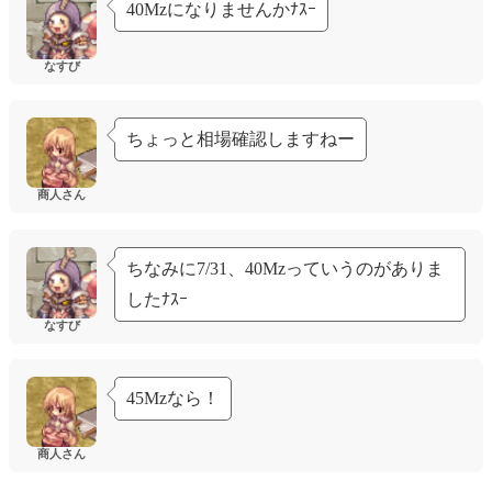
与えるダメージ + 10%
40Mzになりませんかﾅｽｰ
―――――――――――――
全ての種族のDef 10%無視
なすび
―――――――――――――
遠距離物理攻撃時、
Cri + 5
―――――――――――――
ちょっと相場確認しますねー
[リス耳フード帽]の
精錬値が5以上の時、追加で
商人さん
Aspd + 1
クリティカル攻撃で
与えるダメージ + 2%
ちなみに7/31、40Mzっていうのがありま
全ての種族のDef 20%無視
遠距離物理攻撃時、
したﾅｽｰ
Cri + 10
なすび
[リス耳フード帽]の
精錬値が7以上の時、追加で
Aspd + 1
45Mzなら！
クリティカル攻撃で
与えるダメージ + 6%
全ての種族のDef 30%無視
商人さん
遠距離物理攻撃時、
Cri + 15