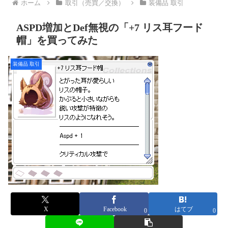
ホーム
取引（売買／交換）
装備品 取引
ASPD増加とDef無視の「+7 リス耳フード
帽」を買ってみた
装備品 取引
X
Facebook
はてブ
0
0