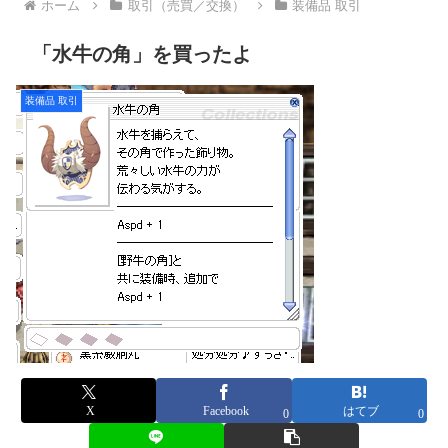
ホーム
取引（売買／交換）
装備品 取引
「水牛の角」を買ったよ
装備品 取引
X
Facebook
はてブ
0
0