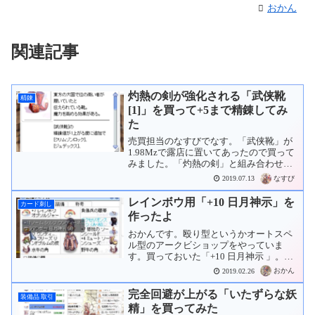
おかん
関連記事
灼熱の剣が強化される「武侠靴
精錬
[1]」を買って+5まで精錬してみ
た
売買担当のなすびでなす。「武侠靴」が
1.98Mzで露店に置いてあったので買って
みました。「灼熱の剣」と組み合わせる
ことで威力が上がります。この前買った
なすび
2019.07.13
のと合わせると3つになったので、+5まで
精錬してみます。+0→+4カンカン！3本
レインボウ用「+10 日月神示」を
カード刺し
→3本+4...
作ったよ
おかんです。殴り型というかオートスペ
ル型のアークビショップをやっていま
す。買っておいた「+10 日月神示 」。レ
インボウ用のカードを刺そうか悩んでい
おかん
2019.02.26
たものの、使っていた「+8 ノーム シルフ
ウンディーネ サラマンダー 日月神示 」
完全回避が上がる「いたずらな妖
装備品 取引
が売れま...
精」を買ってみた