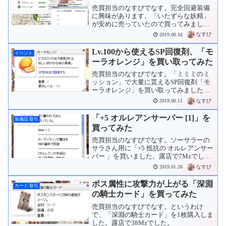
売買担当のなすびでなす。完全回避装備
に興味があります。「いたずらな妖精」
が安めに売っていたので買ってみまし
た。露店で40Mzでした。
なすび
2019.06.16
Lv.100から使えるSP回復剤、「モ
イベント
ーラオレンジ」を買い取ってみた
売買担当のなすびでなす。「ミミミのミ
ッション」で大量に貰えるSP回復剤「モ
ーラオレンジ」を買い取ってみました。
品名単価個数計モーラオレンジ750
なすび
2019.06.11
Zeny3,433 個2,574,750 Zenyモーラオレン
ジ650 Zeny3,433 個...
「+5 オルレアンサーバー [1]」を
装備品 取引
買ってみた
売買担当のなすびでなす。ソーサラーの
サラさん用に「+5 抵抗の オルレアンサー
バー 」を買いました。露店で7Mzでし
た。
なすび
2019.01.26
ボス属性に攻撃力が上がる「深淵
カード 取引
の騎士カード」を買ってみた
売買担当のなすびでなす。というわけ
で、「深淵の騎士カード」を1枚購入しま
した。露店で38Mzでした。