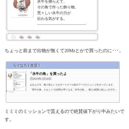
水牛を捕らえて、
その角で作った飾り物。
荒々しい水牛の力が
伝わる気がする。
―――――――――――――
Aspd + 1
―――――――――――――
[野牛の角]と
共に装備時、追加で
ちょっと前まで出物が無くて20Mzとかで買ったのに･･･。
Aspd + 1
―――――――――――――
系列 :
アクセサリー
らぐなろく生活！
防御 :
0
「水牛の角」を買ったよ
重量 :
10
🕒️2019年2月20日
要求レベル :
10
おかんです。殴り型というかオートスペル型のアークビショップをやっています。
装備 :
全ての職業
「野牛の角」とセットでASPDが早くなる「水牛の角」。殴りAB用に欲しいのです
が、なかなか露店に並んでくれないません･･･。20Mzで買いチャットを出してみまし
た。買)水牛の角 20Mzしばらく待っていたところ、来てくれて購入できました。あり
がとうございます。
ミミミのミッションで貰えるので絶賛値下がり中みたいで
す。