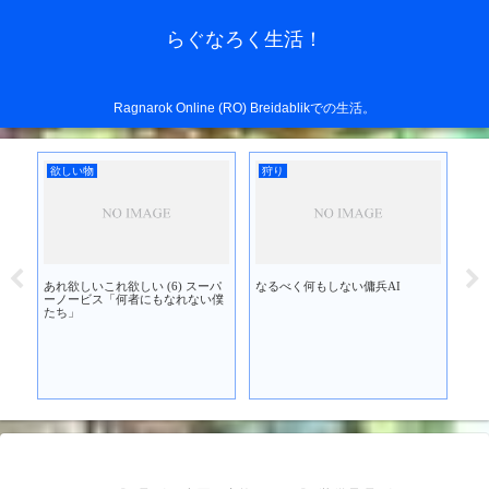
らぐなろく生活！
Ragnarok Online (RO) Breidablikでの生活。
欲しい物
狩り
欲
あれ欲しいこれ欲しい (6) スーパ
なるべく何もしない傭兵AI
あれ
を買
ーノービス「何者にもなれない僕
ブ
たち」