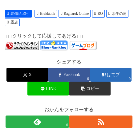
装備品 取引
Breidablik
Ragnarok Online
RO
水牛の角
露店
↓↓↓クリックして応援してあげる↓↓↓
シェアする
X
Facebook
はてブ
0
0
LINE
コピー
おかんをフォローする
0